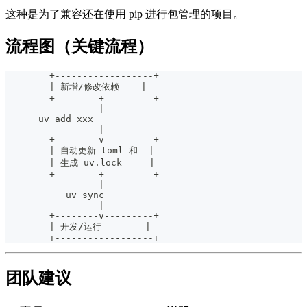
这种是为了兼容还在使用 pip 进行包管理的项目。
流程图（关键流程）
        +------------------+
        | 新增/修改依赖    |
        +--------+---------+
                 |
      uv add xxx
                 |
        +--------v---------+
        | 自动更新 toml 和  |
        | 生成 uv.lock     |
        +--------+---------+
                 |
           uv sync
                 |
        +--------v---------+
        | 开发/运行        |
        +------------------+
团队建议