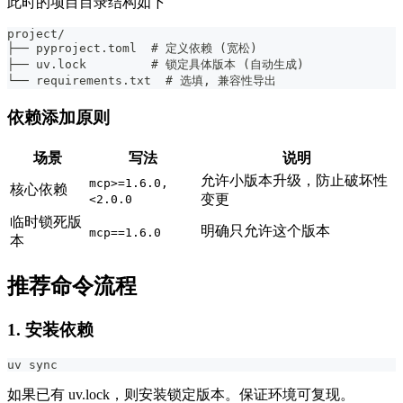
此时的项目目录结构如下
project/
├── pyproject.toml  # 定义依赖 (宽松)
├── uv.lock         # 锁定具体版本 (自动生成)
└── requirements.txt  # 选填, 兼容性导出
依赖添加原则
场景
写法
说明
允许小版本升级，防止破坏性
mcp>=1.6.0,
核心依赖
变更
<2.0.0
临时锁死版
明确只允许这个版本
mcp==1.6.0
本
推荐命令流程
1. 安装依赖
uv sync
如果已有 uv.lock，则安装锁定版本。保证环境可复现。