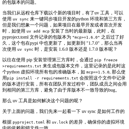
的包版本的问题。
当我们从远程仓库下载以个新的项目时，有了uv 工具，可以
使用
来一键同步项目开发的python 环境和第三方库，
uv sync
但是我们想象一个问题，如果项目在最早开发或者首次开发
时，如使用
安装了当时的最新版，此时，在
uv add mcp
pyproject.toml 文件记录的包版本为
之后过了好
"mcp>=1.6.0"
久，这个包在pypi 中也更新了，如更新到 "1.7.0"，那么当再
次使用
时，是安装 1.6.0 版本还是 1.7.0 版本呢？
uv sync
以往在使用 pip 安装管理第三方库时，会通过
pip freeze
来生成包版本文件，这里记录的是此时这
>requirements.txt
个python 虚拟环境所有包的准确版本，如
, 那么使
mcp==1.5.0
用
会按照这个文件中记录
pip install -r requirements.txt
的版本进行安装，所有在团队开发过程中，团队成员之间会用
到相同的第三方库，避免了由于库版本不一致导致的bug。
那么 uv 工具是如何解决这个问题的呢？
关于上面的问题，我们先来一起看一下 uv sync 是如何工作的
根据
和
的差异，确保你的虚拟环境
pyproject.toml
uv.lock
中的依赖和锁文件一致。