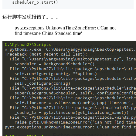
    scheduler_b
.
start
(
)
运行脚本发现报错了。。。
pytz.exceptions.UnknownTimeZoneError: u'Can not
find timezone China Standard time'