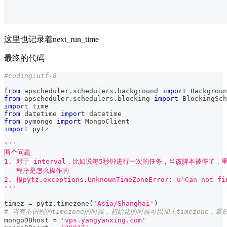
这里也记录着next_run_time
最终的代码
#coding:utf-8
from
 apscheduler
.
schedulers
.
background 
import
 Backgroun
from
 apscheduler
.
schedulers
.
blocking 
import
 BlockingSch
import
 time
from
 datetime 
import
 datetime
from
 pymongo 
import
 MongoClient
import
 pytz
'''
两个问题
1. 对于 interval，比如说每5秒钟进行一次的任务，当该脚本被停了，
   程序是怎么操作的
2. 报pytz.exceptions.UnknownTimeZoneError: u'Can not f
'''
timez 
=
 pytz
.
timezone
(
'Asia/Shanghai'
)
# 当有不识别的timezone的时候，初始化的时候可以加上timezone
mongoDBhost 
=
'vps.yangyanxing.com'