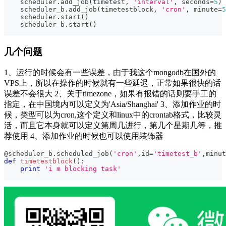
    scheduler
.
add_job
(
timetest
,
'interval'
,
 seconds
=
5
)
    scheduler_b
.
add_job
(
timetestblock
,
'cron'
,
 minute
=
5
    scheduler
.
start
(
)
    scheduler_b
.
start
(
)
几个问题
1、运行的时候会有一些误差，由于我这个mongodb在国外的
VPS上，所以在操作的时候就有一些延迟，正常如果很快的话
误差不会很大 2、关于timezone，如果有报错的话则要手工的
指定，在中国境内可以定义为'Asia/Shanghai' 3、添加作业的时
候，类型可以为cron,这个定义和linux中的crontab格式，比较灵
活，而且它本身就可以定义第周几进行，第几个星期几等，推
荐使用 4、添加作业的时候也可以使用装饰器
@scheduler_b
.
scheduled_job
(
'cron'
,
id
=
'timetest_b'
,
minut
def
timetestblock
(
)
:
print
'i m blocking task'