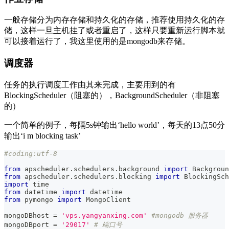
一般存储分为内存存储和持久化的存储，推荐使用持久化的存
储，这样一旦主机挂了或者重启了，这样只要重新运行脚本就
可以接着运行了，我这里使用的是mongodb来存储。
调度器
任务的执行调度工作由其来完成，主要用到的有
BlockingScheduler（阻塞的），BackgroundScheduler（非阻塞
的）
一个简单的例子，每隔5s钟输出‘hello world’，每天的13点50分
输出‘i m blocking task’
#coding:utf-8
from
 apscheduler
.
schedulers
.
background 
import
 Backgroun
from
 apscheduler
.
schedulers
.
blocking 
import
 BlockingSch
import
 time
from
 datetime 
import
 datetime
from
 pymongo 
import
 MongoClient
mongoDBhost 
=
'vps.yangyanxing.com'
#mongodb 服务器
mongoDBport 
=
'29017'
# 端口号