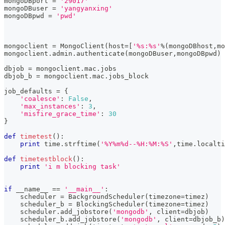
mongoDBport 
=
'29017'
mongoDBuser 
=
'yangyanxing'
mongoDBpwd 
=
'pwd'
mongoclient 
=
 MongoClient
(
host
=
[
'%s:%s'
%
(
mongoDBhost
,
mo
mongoclient
.
admin
.
authenticate
(
mongoDBuser
,
mongoDBpwd
)
dbjob 
=
 mongoclient
.
mac
.
jobs
dbjob_b 
=
 mongoclient
.
mac
.
jobs_block
job_defaults 
=
{
'coalesce'
:
False
,
'max_instances'
:
3
,
'misfire_grace_time'
:
30
}
def
timetest
(
)
:
print
 time
.
strftime
(
'%Y%m%d--%H:%M:%S'
,
time
.
localti
def
timetestblock
(
)
:
print
'i m blocking task'
if
 __name__ 
==
'__main__'
:
    scheduler 
=
 BackgroundScheduler
(
timezone
=
timez
)
    scheduler_b 
=
 BlockingScheduler
(
timezone
=
timez
)
    scheduler
.
add_jobstore
(
'mongodb'
,
 client
=
dbjob
)
    scheduler_b
.
add_jobstore
(
'mongodb'
,
 client
=
dbjob_b
)