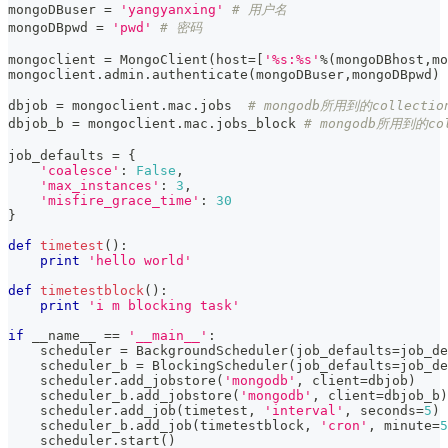
mongoDBuser 
=
'yangyanxing'
# 用户名
mongoDBpwd 
=
'pwd'
# 密码
mongoclient 
=
 MongoClient
(
host
=
[
'%s:%s'
%
(
mongoDBhost
,
mo
mongoclient
.
admin
.
authenticate
(
mongoDBuser
,
mongoDBpwd
)
dbjob 
=
 mongoclient
.
mac
.
jobs  
# mongodb所用到的collectio
dbjob_b 
=
 mongoclient
.
mac
.
jobs_block 
# mongodb所用到的col
job_defaults 
=
{
'coalesce'
:
False
,
'max_instances'
:
3
,
'misfire_grace_time'
:
30
}
def
timetest
(
)
:
print
'hello world'
def
timetestblock
(
)
:
print
'i m blocking task'
if
 __name__ 
==
'__main__'
:
    scheduler 
=
 BackgroundScheduler
(
job_defaults
=
job_de
    scheduler_b 
=
 BlockingScheduler
(
job_defaults
=
job_de
    scheduler
.
add_jobstore
(
'mongodb'
,
 client
=
dbjob
)
    scheduler_b
.
add_jobstore
(
'mongodb'
,
 client
=
dbjob_b
)
    scheduler
.
add_job
(
timetest
,
'interval'
,
 seconds
=
5
)
    scheduler_b
.
add_job
(
timetestblock
,
'cron'
,
 minute
=
5
    scheduler
.
start
(
)