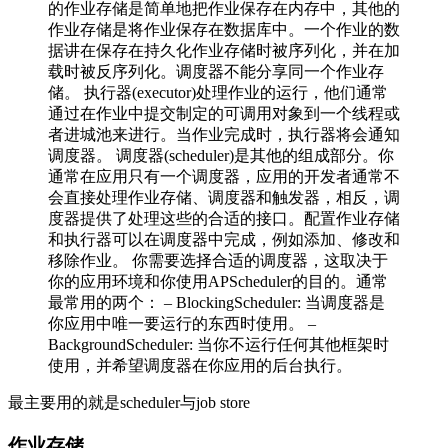
的作业存储是简单地把作业保存在内存中，其他的
作业存储是将作业保存在数据库中。一个作业的数
据讲在保存在持久化作业存储时被序列化，并在加
载时被反序列化。调度器不能分享同一个作业存
储。 执行器(executor)处理作业的运行，他们通常
通过在作业中提交制定的可调用对象到一个线程或
者进城池来进行。当作业完成时，执行器将会通知
调度器。 调度器(scheduler)是其他的组成部分。你
通常在应用只有一个调度器，应用的开发者通常不
会直接处理作业存储、调度器和触发器，相反，调
度器提供了处理这些的合适的接口。配置作业存储
和执行器可以在调度器中完成，例如添加、修改和
移除作业。 你需要选择合适的调度器，这取决于
你的应用环境和你使用APScheduler的目的。通常
最常用的两个： – BlockingScheduler: 当调度器是
你应用中唯一要运行的东西时使用。 –
BackgroundScheduler: 当你不运行任何其他框架时
使用，并希望调度器在你应用的后台执行。
最主要用的就是scheduler与job store
作业存储