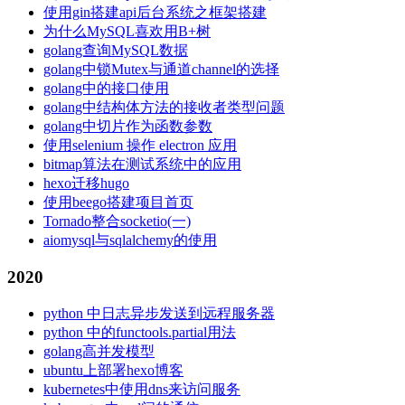
使用gin搭建api后台系统之框架搭建
为什么MySQL喜欢用B+树
golang查询MySQL数据
golang中锁Mutex与通道channel的选择
golang中的接口使用
golang中结构体方法的接收者类型问题
golang中切片作为函数参数
使用selenium 操作 electron 应用
bitmap算法在测试系统中的应用
hexo迁移hugo
使用beego搭建项目首页
Tornado整合socketio(一)
aiomysql与sqlalchemy的使用
2020
python 中日志异步发送到远程服务器
python 中的functools.partial用法
golang高并发模型
ubuntu上部署hexo博客
kubernetes中使用dns来访问服务