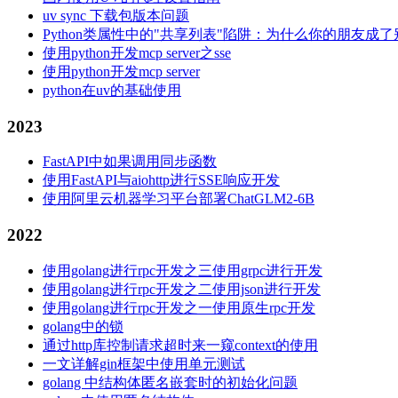
uv sync 下载包版本问题
Python类属性中的"共享列表"陷阱：为什么你的朋友成
使用python开发mcp server之sse
使用python开发mcp server
python在uv的基础使用
2023
FastAPI中如果调用同步函数
使用FastAPI与aiohttp进行SSE响应开发
使用阿里云机器学习平台部署ChatGLM2-6B
2022
使用golang进行rpc开发之三使用grpc进行开发
使用golang进行rpc开发之二使用json进行开发
使用golang进行rpc开发之一使用原生rpc开发
golang中的锁
通过http库控制请求超时来一窥context的使用
一文详解gin框架中使用单元测试
golang 中结构体匿名嵌套时的初始化问题