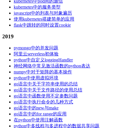
kubernetes中pod间的通信
kubernetes中的服务类型
javascript中的列表与对象遍历
使用kubernetes搭建简单的应用
flask中跳转的同时设置cookie
2019
pymongo中的并发问题
阿里云serverless初体验
python中自定义loggingHandler
神经网络中常见激活函数的python表达
numpy中对于矩阵的基本操作
python中使用虚拟环境
go语言中关于字符串使用的总结
go语言中关于文件路径的使用总结
go语言中函数使用不定参数问题
go语言中执行命令的几种方式
go语言中的new与make
go语言中的for range的应用
在python中使用注解函数
python中多线程与多进程中的数据共享问题