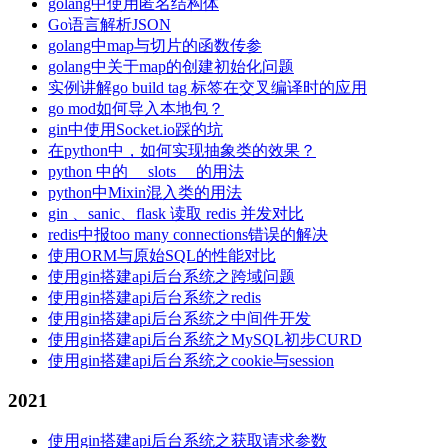
golang中使用匿名结构体
Go语言解析JSON
golang中map与切片的函数传参
golang中关于map的创建初始化问题
实例讲解go build tag 标签在交叉编译时的应用
go mod如何导入本地包？
gin中使用Socket.io踩的坑
在python中，如何实现抽象类的效果？
python 中的 __slots__ 的用法
python中Mixin混入类的用法
gin 、sanic、flask 读取 redis 并发对比
redis中报too many connections错误的解决
使用ORM与原始SQL的性能对比
使用gin搭建api后台系统之跨域问题
使用gin搭建api后台系统之redis
使用gin搭建api后台系统之中间件开发
使用gin搭建api后台系统之MySQL初步CURD
使用gin搭建api后台系统之cookie与session
2021
使用gin搭建api后台系统之获取请求参数