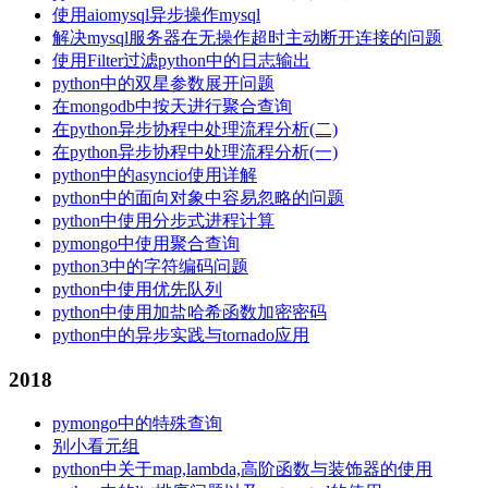
使用aiomysql异步操作mysql
解决mysql服务器在无操作超时主动断开连接的问题
使用Filter过滤python中的日志输出
python中的双星参数展开问题
在mongodb中按天进行聚合查询
在python异步协程中处理流程分析(二)
在python异步协程中处理流程分析(一)
python中的asyncio使用详解
python中的面向对象中容易忽略的问题
python中使用分步式进程计算
pymongo中使用聚合查询
python3中的字符编码问题
python中使用优先队列
python中使用加盐哈希函数加密密码
python中的异步实践与tornado应用
2018
pymongo中的特殊查询
别小看元组
python中关于map,lambda,高阶函数与装饰器的使用