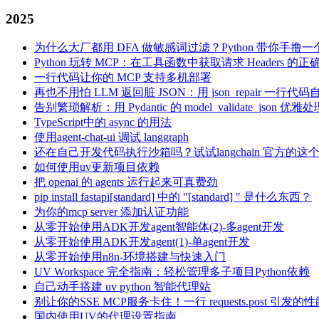
2025
为什么大厂都用 DFA 做敏感词过滤？Python 带你手撸一
Python 玩转 MCP：在工具函数中获取请求 Headers 的
一行代码让你的 MCP 支持多机部署
再也不用怕 LLM 返回脏 JSON：用 json_repair 一行
告别繁琐解析：用 Pydantic 的 model_validate_json 优雅
TypeScript中的 async 的用法
使用agent-chat-ui 调试 langgraph
还在自己开发代码执行沙箱吗？试试langchain 官方的这
如何使用uv更新项目依赖
把 openai 的 agents 运行起来可真费劲
pip install fastapi[standard] 中的 "[standard] " 是什么东西？
为你的mcp server 添加认证功能
从零开始使用ADK开发agent智能体(2)-多agent开发
从零开始使用ADK开发agent(1)-单agent开发
从零开始使用n8n-环境搭建与快速入门
UV Workspace 完全指南：轻松管理多子项目Python依赖
自己动手搭建 uv python 智能代理站
别让你的SSE MCP服务卡住！一行 requests.post 引发的
国内使用UV的代理设置指南