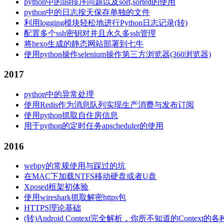
python中的list排序问题以及sort,sorted的使用
python中的日志按天保存单独的文件
利用logging模块轻松地进行Python日志记录(转)
配置多个ssh密钥对并且永久多ssh管理
将hexo生成的静态网站部署到七牛
使用python操作selenium操作第三方浏览器(360浏览器)
2017
python中的异常处理
使用Redis作为消息队列实现生产消费与发布订阅
使用python抓取自住房信息
用于python的定时任务apscheduler的使用
2016
webpy的常规使用与踩过的坑
在MAC下加载NTFS移动硬盘或者U盘
Xposed框架初体验
使用wireshark抓取解密https包
HTTPS理论基础
(转)Android Context完全解析，你所不知道的Context的