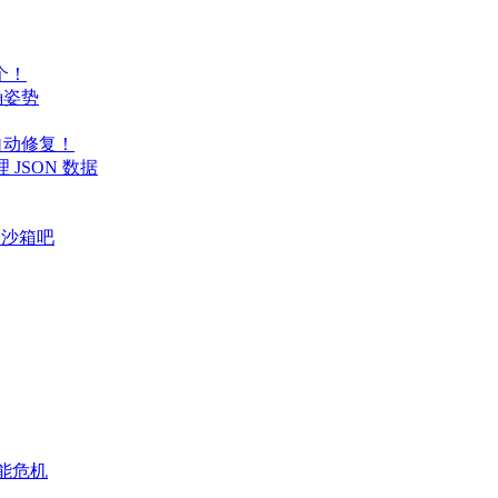
个！
正确姿势
代码自动修复！
处理 JSON 数据
个沙箱吧
性能危机