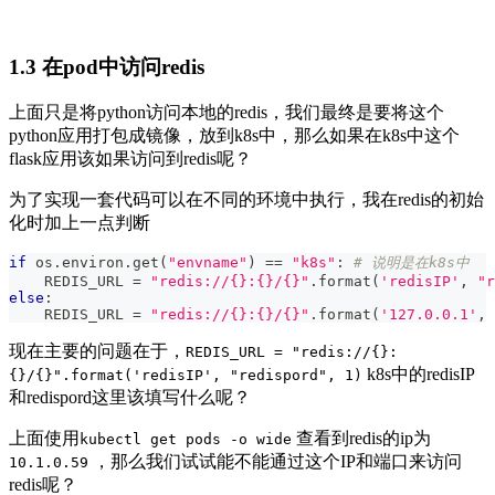
1.3 在pod中访问redis
上面只是将python访问本地的redis，我们最终是要将这个
python应用打包成镜像，放到k8s中，那么如果在k8s中这个
flask应用该如果访问到redis呢？
为了实现一套代码可以在不同的环境中执行，我在redis的初始
化时加上一点判断
if
 os
.
environ
.
get
(
"envname"
)
==
"k8s"
:
# 说明是在k8s中
    REDIS_URL 
=
"redis://{}:{}/{}"
.
format
(
'redisIP'
,
"r
else
:
    REDIS_URL 
=
"redis://{}:{}/{}"
.
format
(
'127.0.0.1'
,
现在主要的问题在于，
REDIS_URL = "redis://{}:
k8s中的redisIP
{}/{}".format('redisIP', "redispord", 1)
和redispord这里该填写什么呢？
上面使用
查看到redis的ip为
kubectl get pods -o wide
，那么我们试试能不能通过这个IP和端口来访问
10.1.0.59
redis呢？