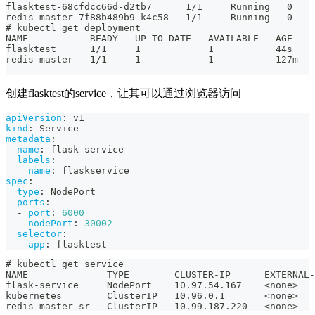
flasktest-68cfdcc66d-d2tb7      1/1     Running   0    
redis-master-7f88b489b9-k4c58   1/1     Running   0    
# kubectl get deployment
NAME           READY   UP-TO-DATE   AVAILABLE   AGE
flasktest      1/1     1            1           44s
redis-master   1/1     1            1           127m
创建flasktest的service，让其可以通过浏览器访问
apiVersion
:
 v1
kind
:
 Service
metadata
:
name
:
 flask
-
service
labels
:
name
:
 flaskservice
spec
:
type
:
 NodePort
ports
:
-
port
:
6000
nodePort
:
30002
selector
:
app
:
 flasktest
# kubectl get service
NAME              TYPE        CLUSTER-IP      EXTERNAL-
flask-service     NodePort    10.97.54.167    <none>   
kubernetes        ClusterIP   10.96.0.1       <none>   
redis-master-sr   ClusterIP   10.99.187.220   <none>   