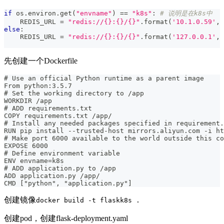
if
 os
.
environ
.
get
(
"envname"
)
==
"k8s"
:
# 说明是在k8s中
    REDIS_URL 
=
"redis://{}:{}/{}"
.
format
(
'10.1.0.59'
,
else
:
    REDIS_URL 
=
"redis://{}:{}/{}"
.
format
(
'127.0.0.1'
,
先创建一个Dockerfile
# Use an official Python runtime as a parent image
From python:3.5.7
# Set the working directory to /app
WORKDIR /app
# ADD requirements.txt
COPY requirements.txt /app/
# Install any needed packages specified in requirement.
RUN pip install --trusted-host mirrors.aliyun.com -i ht
# Make port 6000 available to the world outside this co
EXPOSE 6000
# Define environment variable
ENV envname=k8s
# ADD application.py to /app
ADD application.py /app/
CMD ["python", "application.py"]
创建镜像
docker build -t flaskk8s .
创建pod，创建flask-deployment.yaml