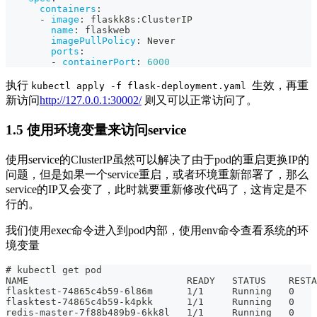
containers
:
-
image
:
 flaskk8s
:
ClusterIP
name
:
 flaskweb
imagePullPolicy
:
 Never
ports
:
-
containerPort
:
6000
执行
生效，再重
kubectl apply -f flask-deployment.yaml
新访问
http://127.0.0.1:30002/
则又可以正常访问了。
1.5 使用环境变量来访问service
使用service的ClusterIP虽然可以解决了由于pod的重启更换IP的
问题，但是如果一个service重启，或者环境重新部署了，那么
service的IP又会变了，此时就要重新修改代码了，这肯定是不
行的。
我们使用exec命令进入到pod内部，使用env命令查看系统的环
境变量
# kubectl get pod
NAME                            READY   STATUS    RESTA
flasktest-74865c4b59-6l86m      1/1     Running   0    
flasktest-74865c4b59-k4pkk      1/1     Running   0    
redis-master-7f88b489b9-6kk8l   1/1     Running   0    