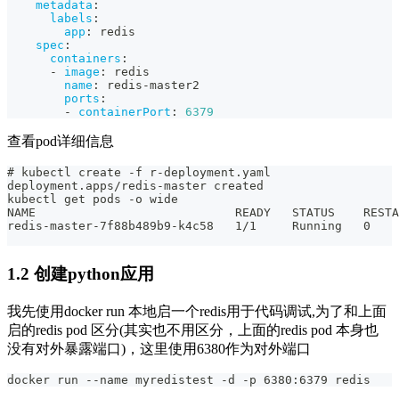
metadata
:
labels
:
app
:
 redis
spec
:
containers
:
-
image
:
 redis
name
:
 redis
-
master2
ports
:
-
containerPort
:
6379
查看pod详细信息
# kubectl create -f r-deployment.yaml
deployment.apps/redis-master created
kubectl get pods -o wide
NAME                            READY   STATUS    RESTA
redis-master-7f88b489b9-k4c58   1/1     Running   0    
1.2 创建python应用
我先使用docker run 本地启一个redis用于代码调试,为了和上面
启的redis pod 区分(其实也不用区分，上面的redis pod 本身也
没有对外暴露端口)，这里使用6380作为对外端口
docker run --name myredistest -d -p 6380:6379 redis