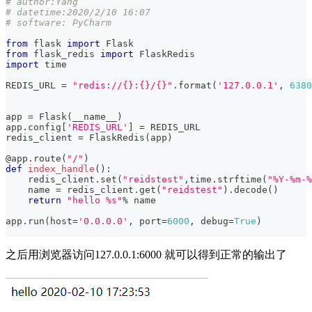
# author:Yang
# datetime:2020/2/10 16:07
# software: PyCharm
from
 flask 
import
 Flask
from
 flask_redis 
import
 FlaskRedis
import
 time
REDIS_URL 
=
"redis://{}:{}/{}"
.
format
(
'127.0.0.1'
,
6380
app 
=
 Flask
(
__name__
)
app
.
config
[
'REDIS_URL'
]
=
 REDIS_URL
redis_client 
=
 FlaskRedis
(
app
)
@app
.
route
(
"/"
)
def
index_handle
(
)
:
    redis_client
.
set
(
"reidstest"
,
time
.
strftime
(
"%Y-%m-%
    name 
=
 redis_client
.
get
(
"reidstest"
)
.
decode
(
)
return
"hello %s"
%
 name
app
.
run
(
host
=
'0.0.0.0'
,
 port
=
6000
,
 debug
=
True
)
之后用浏览器访问127.0.0.1:6000 就可以得到正常的输出了