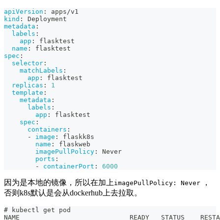
apiVersion
:
 apps/v1
kind
:
 Deployment
metadata
:
labels
:
app
:
 flasktest
name
:
 flasktest
spec
:
selector
:
matchLabels
:
app
:
 flasktest
replicas
:
1
template
:
metadata
:
labels
:
app
:
 flasktest
spec
:
containers
:
-
image
:
 flaskk8s
name
:
 flaskweb
imagePullPolicy
:
 Never
ports
:
-
containerPort
:
6000
因为是本地的镜像，所以在加上
，
imagePullPolicy: Never
否则k8s默认是会从dockerhub上去拉取。
# kubectl get pod
NAME                            READY   STATUS    RESTA