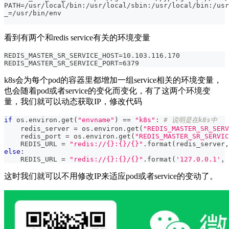
PATH=/usr/local/bin:/usr/local/sbin:/usr/local/bin:/usr
_=/usr/bin/env
看到有两个和redis service有关的环境变量
REDIS_MASTER_SR_SERVICE_HOST=10.103.116.170
REDIS_MASTER_SR_SERVICE_PORT=6379
k8s会为每个pod的容器里都增加一组service相关的环境变量，
也会随着pod或者service的变化而变化，有了这两个环境变
量，我们就可以动态获取IP，修改代码
if
 os
.
environ
.
get
(
"envname"
)
==
"k8s"
:
# 说明是在k8s中
    redis_server 
=
 os
.
environ
.
get
(
"REDIS_MASTER_SR_SERV
    redis_port 
=
 os
.
environ
.
get
(
"REDIS_MASTER_SR_SERVIC
    REDIS_URL 
=
"redis://{}:{}/{}"
.
format
(
redis_server
,
else
:
    REDIS_URL 
=
"redis://{}:{}/{}"
.
format
(
'127.0.0.1'
,
这时我们就可以不用修改IP来适应pod或者service的变动了。