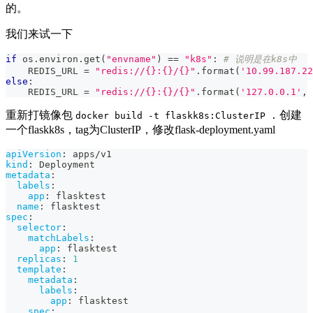
的。
我们来试一下
if
 os
.
environ
.
get
(
"envname"
)
==
"k8s"
:
# 说明是在k8s中
    REDIS_URL 
=
"redis://{}:{}/{}"
.
format
(
'10.99.187.22
else
:
    REDIS_URL 
=
"redis://{}:{}/{}"
.
format
(
'127.0.0.1'
,
重新打镜像包
创建
docker build -t flaskk8s:ClusterIP .
一个flaskk8s，tag为ClusterIP，修改flask-deployment.yaml
apiVersion
:
 apps/v1
kind
:
 Deployment
metadata
:
labels
:
app
:
 flasktest
name
:
 flasktest
spec
:
selector
:
matchLabels
:
app
:
 flasktest
replicas
:
1
template
:
metadata
:
labels
:
app
:
 flasktest
spec
: