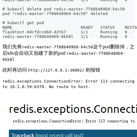
# kubectl delete pod redis-master-7f88b489b9-k4c58
pod "redis-master-7f88b489b9-k4c58" deleted
# kubectl get pod
NAME                            READY   STATUS    RESTA
flasktest-68cfdcc66d-d2tb7      1/1     Running   0    
redis-master-7f88b489b9-6kk8l   1/1     Running   0    
我们先将
这个pod删除掉，之
redis-master-7f88b489b9-k4c58
后k8s会自动又创建了新的pod
redis-master-7f88b489b9-
6kk8l
此时再访问
则报错
http://127.0.0.1:30002/
redis.exceptions.ConnectionError: Error 113 connecting
to 10.1.0.59:6379. No route to host.