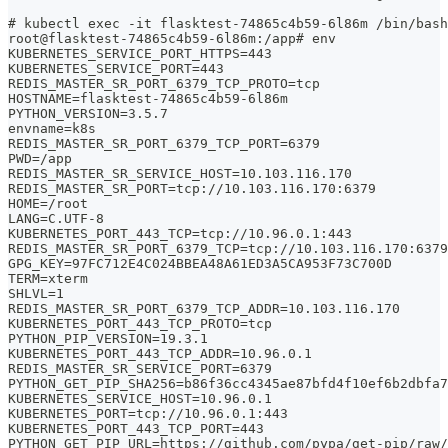
# kubectl exec -it flasktest-74865c4b59-6l86m /bin/bash
root@flasktest-74865c4b59-6l86m:/app# env
KUBERNETES_SERVICE_PORT_HTTPS=443
KUBERNETES_SERVICE_PORT=443
REDIS_MASTER_SR_PORT_6379_TCP_PROTO=tcp
HOSTNAME=flasktest-74865c4b59-6l86m
PYTHON_VERSION=3.5.7
envname=k8s
REDIS_MASTER_SR_PORT_6379_TCP_PORT=6379
PWD=/app
REDIS_MASTER_SR_SERVICE_HOST=10.103.116.170
REDIS_MASTER_SR_PORT=tcp://10.103.116.170:6379
HOME=/root
LANG=C.UTF-8
KUBERNETES_PORT_443_TCP=tcp://10.96.0.1:443
REDIS_MASTER_SR_PORT_6379_TCP=tcp://10.103.116.170:6379
GPG_KEY=97FC712E4C024BBEA48A61ED3A5CA953F73C700D
TERM=xterm
SHLVL=1
REDIS_MASTER_SR_PORT_6379_TCP_ADDR=10.103.116.170
KUBERNETES_PORT_443_TCP_PROTO=tcp
PYTHON_PIP_VERSION=19.3.1
KUBERNETES_PORT_443_TCP_ADDR=10.96.0.1
REDIS_MASTER_SR_SERVICE_PORT=6379
PYTHON_GET_PIP_SHA256=b86f36cc4345ae87bfd4f10ef6b2dbfa7
KUBERNETES_SERVICE_HOST=10.96.0.1
KUBERNETES_PORT=tcp://10.96.0.1:443
KUBERNETES_PORT_443_TCP_PORT=443
PYTHON_GET_PIP_URL=https://github.com/pypa/get-pip/raw/