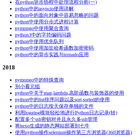
在python异步协程中处理流程分析(一)
python中的asyncio使用详解
python中的面向对象中容易忽略的问题
python中使用分步式进程计算
pymongo中使用聚合查询
python3中的字符编码问题
python中使用优先队列
python中使用加盐哈希函数加密密码
python中的异步实践与tornado应用
2018
pymongo中的特殊查询
别小看元组
python中关于map,lambda,高阶函数与装饰器的使用
python中的list排序问题以及sort,sorted的使用
python中的日志按天保存单独的文件
利用logging模块轻松地进行Python日志记录(转)
配置多个ssh密钥对并且永久多ssh管理
将hexo生成的静态网站部署到七牛
使用python操作selenium操作第三方浏览器(360浏览器)