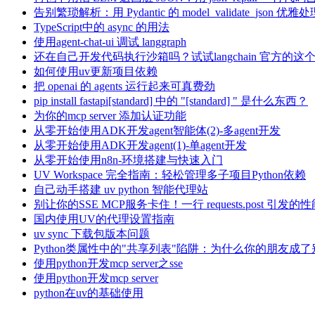
告别繁琐解析：用 Pydantic 的 model_validate_json 优雅
TypeScript中的 async 的用法
使用agent-chat-ui 调试 langgraph
还在自己开发代码执行沙箱吗？试试langchain 官方的这
如何使用uv更新项目依赖
把 openai 的 agents 运行起来可真费劲
pip install fastapi[standard] 中的 "[standard] " 是什么东西？
为你的mcp server 添加认证功能
从零开始使用ADK开发agent智能体(2)-多agent开发
从零开始使用ADK开发agent(1)-单agent开发
从零开始使用n8n-环境搭建与快速入门
UV Workspace 完全指南：轻松管理多子项目Python依赖
自己动手搭建 uv python 智能代理站
别让你的SSE MCP服务卡住！一行 requests.post 引发的
国内使用UV的代理设置指南
uv sync 下载包版本问题
Python类属性中的"共享列表"陷阱：为什么你的朋友成
使用python开发mcp server之sse
使用python开发mcp server
python在uv的基础使用