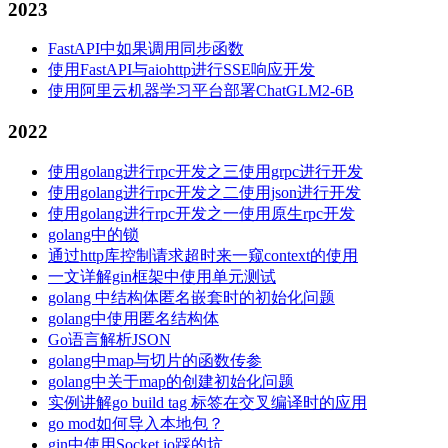
2023
FastAPI中如果调用同步函数
使用FastAPI与aiohttp进行SSE响应开发
使用阿里云机器学习平台部署ChatGLM2-6B
2022
使用golang进行rpc开发之三使用grpc进行开发
使用golang进行rpc开发之二使用json进行开发
使用golang进行rpc开发之一使用原生rpc开发
golang中的锁
通过http库控制请求超时来一窥context的使用
一文详解gin框架中使用单元测试
golang 中结构体匿名嵌套时的初始化问题
golang中使用匿名结构体
Go语言解析JSON
golang中map与切片的函数传参
golang中关于map的创建初始化问题
实例讲解go build tag 标签在交叉编译时的应用
go mod如何导入本地包？
gin中使用Socket.io踩的坑