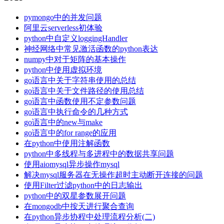
pymongo中的并发问题
阿里云serverless初体验
python中自定义loggingHandler
神经网络中常见激活函数的python表达
numpy中对于矩阵的基本操作
python中使用虚拟环境
go语言中关于字符串使用的总结
go语言中关于文件路径的使用总结
go语言中函数使用不定参数问题
go语言中执行命令的几种方式
go语言中的new与make
go语言中的for range的应用
在python中使用注解函数
python中多线程与多进程中的数据共享问题
使用aiomysql异步操作mysql
解决mysql服务器在无操作超时主动断开连接的问题
使用Filter过滤python中的日志输出
python中的双星参数展开问题
在mongodb中按天进行聚合查询
在python异步协程中处理流程分析(二)