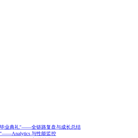
林一的"毕业典礼"——全链路复盘与成长总结
——Analytics 与性能监控