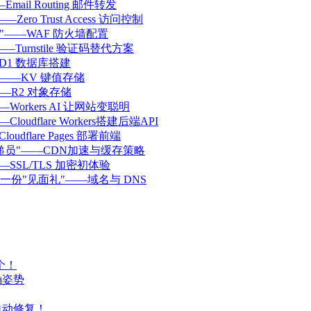
ail Routing 邮件转发
ero Trust Access 访问控制
弹衣"——WAF 防火墙配置
—Turnstile 验证码替代方案
—D1 数据库搭建
录"——KV 键值存储
——R2 对象存储
—Workers AI 让网站变聪明
oudflare Workers搭建后端API
udflare Pages 部署前端
超级快递员"——CDN加速与缓存策略
——SSL/TLS 加密初体验
的第一份"见面礼"——域名与 DNS
个！
正确姿势
代码自动修复！