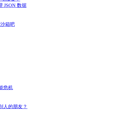
处理 JSON 数据
个沙箱吧
性能危机
了别人的朋友？