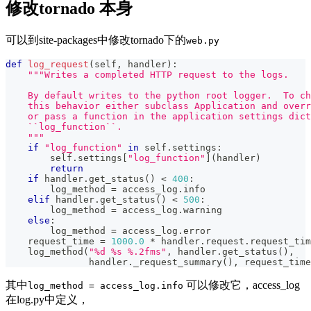
修改tornado 本身
可以到site-packages中修改tornado下的
web.py
def
log_request
(
self
,
 handler
)
:
"""Writes a completed HTTP request to the logs.
    By default writes to the python root logger.  To ch
    this behavior either subclass Application and overr
    or pass a function in the application settings dict
    ``log_function``.
    """
if
"log_function"
in
 self
.
settings
:
        self
.
settings
[
"log_function"
]
(
handler
)
return
if
 handler
.
get_status
(
)
<
400
:
        log_method 
=
 access_log
.
info
elif
 handler
.
get_status
(
)
<
500
:
        log_method 
=
 access_log
.
warning
else
:
        log_method 
=
 access_log
.
error
    request_time 
=
1000.0
*
 handler
.
request
.
request_tim
    log_method
(
"%d %s %.2fms"
,
 handler
.
get_status
(
)
,
               handler
.
_request_summary
(
)
,
 request_time
其中
可以修改它，access_log
log_method = access_log.info
在log.py中定义，