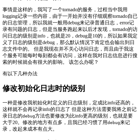
事情是这样的，我写了一个tornado的服务，过程当中我用
logging记录一些内容，由于一开始并没有仔细观察tornado自已
的日志管理，所以我就一般用debug来记录普通日志，error记
录有问题的日志，但是当服务跑起来以后才发现，tornado的访
问日志的级别是info，也就是20，debug是10的，所以如果我定
义了日志的级别是debug，那么默认情况下肯定也会输出到日
志文件中的。 但是我现在并不关心访问日志，而且由于我这
个服务可能每时每刻都会有访问，这样在我对日志信息进行搜
索的时候就会有很大的影响。 该怎么办呢？
有以下几种办法
修改初始化日志时的级别
一种是修改我初始化时定义的日志级别，定成比info还高的，
这样就不会再记录info的日志了 但是这种方法需要我将之前记
录日志的
方法也要修改为比info更高的级别，也就是要
debug
大于20。修改的地方有点多，且我已经习惯了用
来记
debug
录，改起来成本有点大。