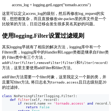
access_log = logging.getLogger("tornado.access")
这里可以定义access_log的级别，然后再修改log_request的实
现，想想都复杂，而且直接修改site-packes里的库文件是一个
比较笨的方法，日后迁移会发生很多莫名其妙的问题。
使用logging.Filter设置过滤规则
其实logging早就有了相应的解决方法，logging库中有一个
Filterer类，logging库中的Handler和Logger类都是继承自Filter类
的 Filter类中有三个方法，
,
和
addFilter(filter)
removeFilter(filter)
filter(record)
方法，这里主要使用addFilter和filter方法。
addFilter方法需要一个filter对象，这里我定义一个新的类，并
且重写filter方法, 将日志名为
且日志级别是20
tornado.access
的过滤掉。
class
NoParsingFilter
(
logging
.
Filter
)
:
def
filter
(
self
,
 record
)
:
if
 record
.
name 
==
'tornado.access'
and
 record
.
l
return
False
return
True