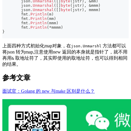
	json
.
Unmarshal
(
[
]
byte
(
jstr
)
,
&
mm
)
	json
.
Unmarshal
(
[
]
byte
(
jstr
)
,
&
mmm
)
	json
.
Unmarshal
(
[
]
byte
(
jstr
)
,
 mmmm
)
	fmt
.
Println
(
m
)
	fmt
.
Println
(
mm
)
	fmt
.
Println
(
mmm
)
	fmt
.
Println
(
*
mmmm
)
}
上面四种方式初始化map对象，在
方法都可以
json.Unmarshl
将json 转为map,注意使用new 返回的本身就是指针了，就不用
再用
取地址符了，其实即使用的取地址符，也可以得到相同
&
的结果。
参考文章
面试官：Golang 的 new 与make 区别是什么？