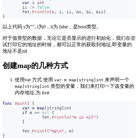
var
 i 
int
	ii 
:=
false
	fmt
.
Println
(
s
,
 i
,
 ii
,
&
s
,
&
i
,
&
ii
)
}
以上代码 s为"", i为0，ii为 false，是bool类型。
对于值类型的数据，无论它是否显示的进行初始化，我们在尝
试打印它的地址的时候，都可以正常的获取到地址,即变量的
地址不是nil
创建map的几种方式
使用var 方式 使用
来声明一个
var m map[string]int
类型的变量，我们来打印一下该变量的
map[string]int
内存地址,为
0x0
func
main
(
)
{
var
 m 
map
[
string
]
int
if
 m 
==
nil
{
		fmt
.
Println
(
"m is nil"
)
}
	fmt
.
Printf
(
"%p\n"
,
 m
)
}