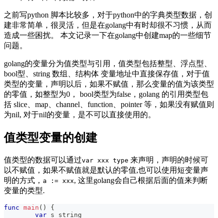
之前写python 脚本比较多，对于python中的字典类型数据，创
建非常简单，很灵活，但是在golang中有时却很不习惯，从而
造成一些困扰。 本文记录一下在golang中创建map的一些细节
问题。
golang的变量分为值类型与引用，值类型包括整型、浮点型、
bool型、string 数组、结构体 变量地址中直接保存值，对于值
类型的变量，声明以后，如果不赋值，那么变量的值为该类型
的零值，如整型为0， bool类型为false，golang 的引用类型包
括 slice、map、channel、function、pointer 等，如果没有赋值则
为nil, 对于nil的变量，是不可以直接使用的。
值类型变量的创建
值类型的数据可以通过
来声明，声明的时候可
var xxx type
以不赋值，如果不赋值就是默认的零值,也可以使用短变量声
明的方式，
, 这里golang会自己根据后面的值来判断
a := xxx
变量的类型.
func
main
(
)
{
var
 s 
string