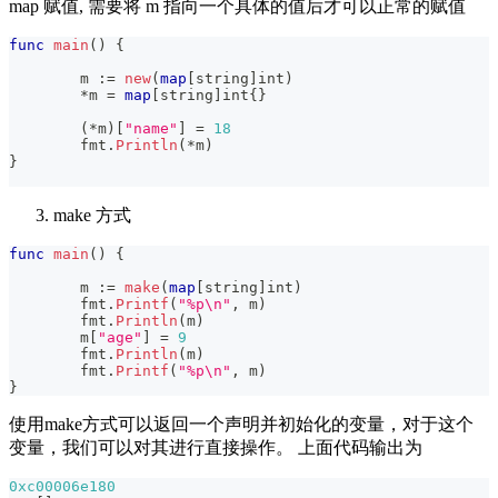
map 赋值, 需要将 m 指向一个具体的值后才可以正常的赋值
func
main
(
)
{
	m 
:=
new
(
map
[
string
]
int
)
*
m 
=
map
[
string
]
int
{
}
(
*
m
)
[
"name"
]
=
18
	fmt
.
Println
(
*
m
)
}
make 方式
func
main
(
)
{
	m 
:=
make
(
map
[
string
]
int
)
	fmt
.
Printf
(
"%p\n"
,
 m
)
	fmt
.
Println
(
m
)
	m
[
"age"
]
=
9
	fmt
.
Println
(
m
)
	fmt
.
Printf
(
"%p\n"
,
 m
)
}
使用make方式可以返回一个声明并初始化的变量，对于这个
变量，我们可以对其进行直接操作。 上面代码输出为
0xc00006e180