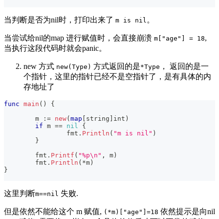
当判断是否为nil时，打印出来了
。
m is nil
当尝试给nil的map 进行赋值时，会直接崩溃
,
m["age"] = 18
当执行这段代码时就会panic。
new 方式
方式返回的是
， 返回的是一
new(Type)
*Type
个指针，这里的指针已经不是空指针了，是有具体的内
存地址了
func
main
(
)
{
	m 
:=
new
(
map
[
string
]
int
)
if
 m 
==
nil
{
		fmt
.
Println
(
"m is nil"
)
}
	fmt
.
Printf
(
"%p\n"
,
 m
)
	fmt
.
Println
(
*
m
)
}
这里判断
失败.
m==nil
但是依然不能给这个 m 赋值,
依然提示是向nil
(*m)["age"]=18