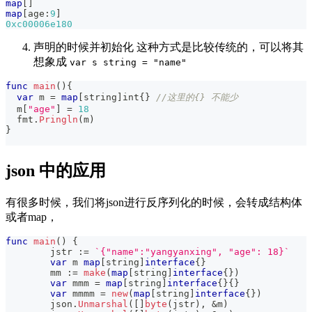
map
[
]
map
[
age
:
9
]
0xc00006e180
声明的时候并初始化 这种方式是比较传统的，可以将其
想象成
var s string = "name"
func
main
(
)
{
var
 m 
=
map
[
string
]
int
{
}
//这里的{} 不能少
  m
[
"age"
]
=
18
  fmt
.
Pringln
(
m
)
}
json 中的应用
有很多时候，我们将json进行反序列化的时候，会转成结构体
或者map，
func
main
(
)
{
	jstr 
:=
`{"name":"yangyanxing", "age": 18}`
var
 m 
map
[
string
]
interface
{
}
	mm 
:=
make
(
map
[
string
]
interface
{
}
)
var
 mmm 
=
map
[
string
]
interface
{
}
{
}
var
 mmmm 
=
new
(
map
[
string
]
interface
{
}
)
	json
.
Unmarshal
(
[
]
byte
(
jstr
)
,
&
m
)