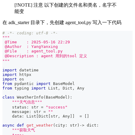
[!NOTE] 注意 以下创建的文件名和类名，名字不
能变
在 adk_starter 目录下，先创建 agent_tool,py 写入一下代码
# -*- coding: utf-8 -*-
"""
 @Time    : 2025-05-16 22:29
 @Author  : YangYanxing
 @File    : agent_tool.py
 @Description : agent 用到的tool 定义
"""
import
 datetime
import
 httpx
import
 os
from
 pydantic 
import
 BaseModel
from
 typing 
import
 List
,
 Dict
,
 Any
class
WeatherInfo
(
BaseModel
)
:
"""天气信息"""
    status
:
str
=
"success"
    message
:
str
=
""
    data
:
 List
[
Dict
[
str
,
 Any
]
]
=
[
]
async
def
get_weather
(
city
:
str
)
-
>
dict
:
"""获取天气