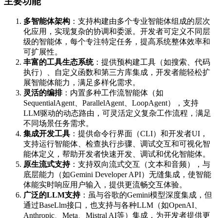
主要功能
多智能体架构
：支持构建由多个专业智能体组成的层次
化应用，实现复杂的协调和委派。开发者可定义不同层
级的智能体，每个专注特定任务，提高系统整体效率和
可扩展性。
丰富的工具生态系统
：提供预构建工具（如搜索、代码
执行）、自定义函数和第三方库集成，开发者能轻松扩
展智能体能力，满足多样化需求。
灵活的编排
：内置多种工作流智能体（如
SequentialAgent、ParallelAgent、LoopAgent），支持
LLM驱动的动态路由，可灵活定义复杂工作流程，满足
不同场景任务需求。
集成开发工具
：提供命令行界面（CLI）和开发者UI，
支持运行智能体、检查执行步骤、调试交互和可视化智
能体定义，帮助开发者快速开发、调试和优化智能体。
原生流式支持
：支持双向流式交互（文本和音频），与
底层能力（如Gemini Developer API）无缝集成，使智能
体能实时响应用户输入，提供更流畅交互体验。
广泛的LLM支持
：虽与谷歌的Gemini模型深度集成，但
通过BaseLlm接口，也支持与各种LLM（如OpenAI、
Anthropic、Meta、Mistral AI等）集成，为开发者提供更