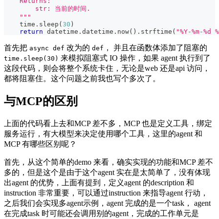
    Returns:
        str: 当前的时间.
    """
    time
.
sleep
(
30
)
return
 datetime
.
datetime
.
now
(
)
.
strftime
(
"%Y-%m-%d %
首先把
改为的
， 并且在函数体添加了阻塞的
async def
def
来模拟阻塞式 IO 操作，如果 agent 执行到了
time.sleep(30)
这段代码，则会将整个系统卡住，无论是web 还是api 访问，
都将阻塞住。这个问题之前我也写个多次了。
与MCP的区别
上面的代码看上去和MCP 差不多，MCP 也是定义工具，绑定
服务运行，有大模型来决定使用哪个工具，这里的agent 和
MCP 有哪些区别呢？
首先，从这个简单的demo 来看，确实实现的功能和MCP 差不
多的，但是这个是由于这个agent 实在是太简单了，没有体现
出agent 的优势，上面有提到，定义agent 的description 和
instruction 非常重要，可以通过instruction 来指导agent 行动，
之后我们会实现多agent示例，agent 完成的是一个task， agent
在完成task 时可能还会调用别的agent，完成的工作单元是