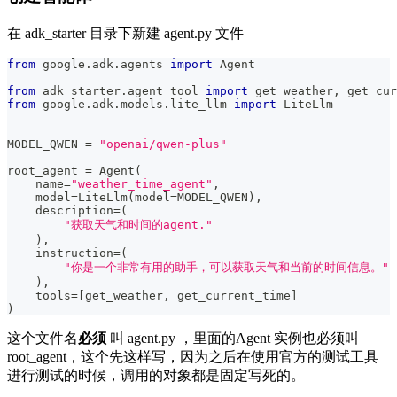
在 adk_starter 目录下新建 agent.py 文件
from
 google
.
adk
.
agents 
import
 Agent
from
 adk_starter
.
agent_tool 
import
 get_weather
,
 get_cur
from
 google
.
adk
.
models
.
lite_llm 
import
 LiteLlm
MODEL_QWEN 
=
"openai/qwen-plus"
root_agent 
=
 Agent
(
    name
=
"weather_time_agent"
,
    model
=
LiteLlm
(
model
=
MODEL_QWEN
)
,
    description
=
(
"获取天气和时间的agent."
)
,
    instruction
=
(
"你是一个非常有用的助手，可以获取天气和当前的时间信息。"
)
,
    tools
=
[
get_weather
,
 get_current_time
]
)
这个文件名
必须
叫 agent.py ，里面的Agent 实例也必须叫
root_agent，这个先这样写，因为之后在使用官方的测试工具
进行测试的时候，调用的对象都是固定写死的。