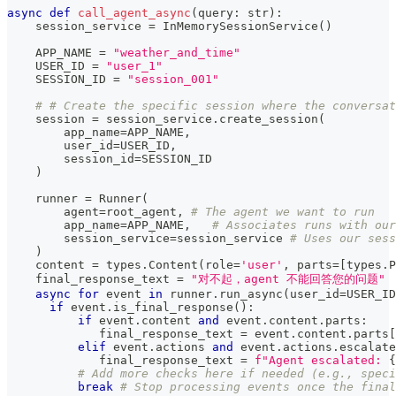
async
def
call_agent_async
(
query
:
str
)
:
    session_service 
=
 InMemorySessionService
(
)
    APP_NAME 
=
"weather_and_time"
    USER_ID 
=
"user_1"
    SESSION_ID 
=
"session_001"
# # Create the specific session where the conversat
    session 
=
 session_service
.
create_session
(
        app_name
=
APP_NAME
,
        user_id
=
USER_ID
,
        session_id
=
SESSION_ID
)
    runner 
=
 Runner
(
        agent
=
root_agent
,
# The agent we want to run
        app_name
=
APP_NAME
,
# Associates runs with our
        session_service
=
session_service 
# Uses our ses
)
    content 
=
 types
.
Content
(
role
=
'user'
,
 parts
=
[
types
.
P
    final_response_text 
=
"对不起，agent 不能回答您的问题"
async
for
 event 
in
 runner
.
run_async
(
user_id
=
USER_ID
if
 event
.
is_final_response
(
)
:
if
 event
.
content 
and
 event
.
content
.
parts
:
             final_response_text 
=
 event
.
content
.
parts
[
elif
 event
.
actions 
and
 event
.
actions
.
escalate
             final_response_text 
=
f"Agent escalated: 
{
# Add more checks here if needed (e.g., speci
break
# Stop processing events once the final