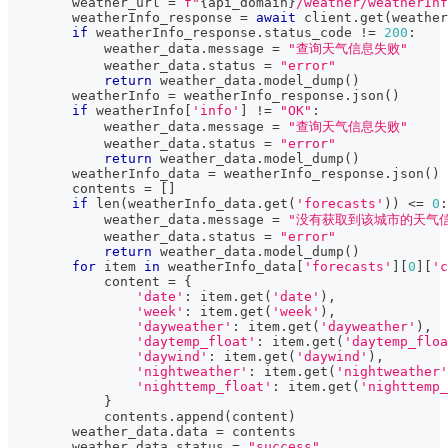
        weather_url 
=
f"
{
api_domain
}
/weather/weatherInf
        weatherInfo_response 
=
await
 client
.
get
(
weather
if
 weatherInfo_response
.
status_code 
!=
200
:
            weather_data
.
message 
=
"查询天气信息失败"
            weather_data
.
status 
=
"error"
return
 weather_data
.
model_dump
(
)
        weatherInfo 
=
 weatherInfo_response
.
json
(
)
if
 weatherInfo
[
'info'
]
!=
"OK"
:
            weather_data
.
message 
=
"查询天气信息失败"
            weather_data
.
status 
=
"error"
return
 weather_data
.
model_dump
(
)
        weatherInfo_data 
=
 weatherInfo_response
.
json
(
)
        contents 
=
[
]
if
len
(
weatherInfo_data
.
get
(
'forecasts'
)
)
<=
0
:
            weather_data
.
message 
=
"没有获取到该城市的天气
            weather_data
.
status 
=
"error"
return
 weather_data
.
model_dump
(
)
for
 item 
in
 weatherInfo_data
[
'forecasts'
]
[
0
]
[
'c
            content 
=
{
'date'
:
 item
.
get
(
'date'
)
,
'week'
:
 item
.
get
(
'week'
)
,
'dayweather'
:
 item
.
get
(
'dayweather'
)
,
'daytemp_float'
:
 item
.
get
(
'daytemp_floa
'daywind'
:
 item
.
get
(
'daywind'
)
,
'nightweather'
:
 item
.
get
(
'nightweather'
'nighttemp_float'
:
 item
.
get
(
'nighttemp_
}
            contents
.
append
(
content
)
        weather_data
.
data 
=
 contents
        weather_data
.
status 
=
"success"