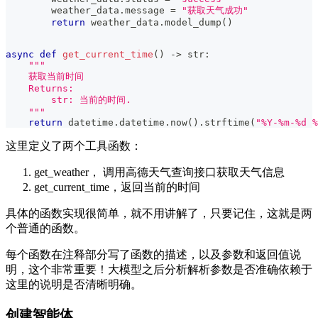
        weather_data
.
message 
=
"获取天气成功"
return
 weather_data
.
model_dump
(
)
async
def
get_current_time
(
)
-
>
str
:
"""
    获取当前时间
    Returns:
        str: 当前的时间.
    """
return
 datetime
.
datetime
.
now
(
)
.
strftime
(
"%Y-%m-%d %
这里定义了两个工具函数：
get_weather， 调用高德天气查询接口获取天气信息
get_current_time，返回当前的时间
具体的函数实现很简单，就不用讲解了，只要记住，这就是两
个普通的函数。
每个函数在注释部分写了函数的描述，以及参数和返回值说
明，这个非常重要！大模型之后分析解析参数是否准确依赖于
这里的说明是否清晰明确。
创建智能体