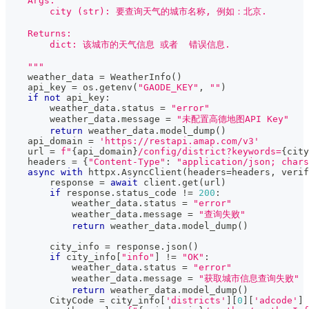
    Args:
        city (str): 要查询天气的城市名称, 例如：北京.
    Returns:
        dict: 该城市的天气信息 或者  错误信息.
    """
    weather_data 
=
 WeatherInfo
(
)
    api_key 
=
 os
.
getenv
(
"GAODE_KEY"
,
""
)
if
not
 api_key
:
        weather_data
.
status 
=
"error"
        weather_data
.
message 
=
"未配置高德地图API Key"
return
 weather_data
.
model_dump
(
)
    api_domain 
=
'https://restapi.amap.com/v3'
    url 
=
f"
{
api_domain
}
/config/district?keywords=
{
city
    headers 
=
{
"Content-Type"
:
"application/json; chars
async
with
 httpx
.
AsyncClient
(
headers
=
headers
,
 verif
        response 
=
await
 client
.
get
(
url
)
if
 response
.
status_code 
!=
200
:
            weather_data
.
status 
=
"error"
            weather_data
.
message 
=
"查询失败"
return
 weather_data
.
model_dump
(
)
        city_info 
=
 response
.
json
(
)
if
 city_info
[
"info"
]
!=
"OK"
:
            weather_data
.
status 
=
"error"
            weather_data
.
message 
=
"获取城市信息查询失败"
return
 weather_data
.
model_dump
(
)
        CityCode 
=
 city_info
[
'districts'
]
[
0
]
[
'adcode'
]