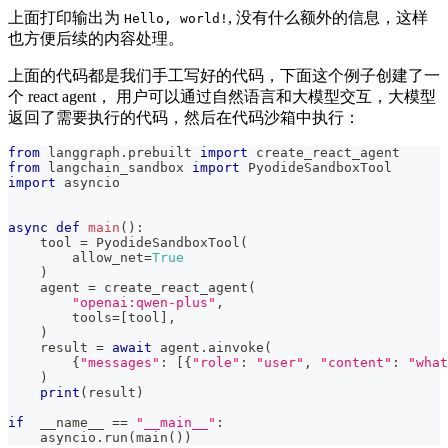
上面打印输出为
, 没有什么额外的信息，这样
Hello, world!
也方便后续的内容处理。
上面的代码都是我们手工写好的代码，下面这个例子创建了一
个 react agent， 用户可以通过自然语言和大模型交互，大模型
返回了需要执行的代码，然后在代码沙箱中执行：
from
 langgraph
.
prebuilt 
import
 create_react_agent
from
 langchain_sandbox 
import
 PyodideSandboxTool
import
 asyncio
async
def
main
(
)
:
    tool 
=
 PyodideSandboxTool
(
        allow_net
=
True
)
    agent 
=
 create_react_agent
(
"openai:qwen-plus"
,
        tools
=
[
tool
]
,
)
    result 
=
await
 agent
.
ainvoke
(
{
"messages"
:
[
{
"role"
:
"user"
,
"content"
:
"what
)
print
(
result
)
if
  __name__ 
==
"__main__"
:
    asyncio
.
run
(
main
(
)
)