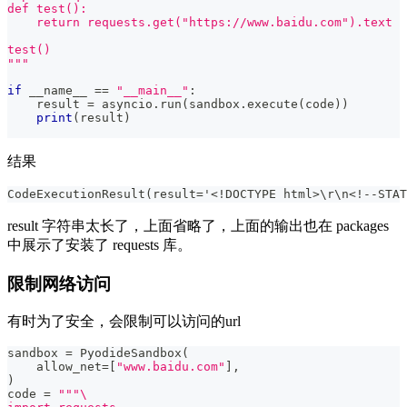
def test():
    return requests.get("https://www.baidu.com").text
test()
"""
if
 __name__ 
==
"__main__"
:
    result 
=
 asyncio
.
run
(
sandbox
.
execute
(
code
)
)
print
(
result
)
结果
CodeExecutionResult(result='<!DOCTYPE html>\r\n<!--STA
result 字符串太长了，上面省略了，上面的输出也在 packages
中展示了安装了 requests 库。
限制网络访问
有时为了安全，会限制可以访问的url
sandbox 
=
 PyodideSandbox
(
    allow_net
=
[
"www.baidu.com"
]
,
)
code 
=
"""\