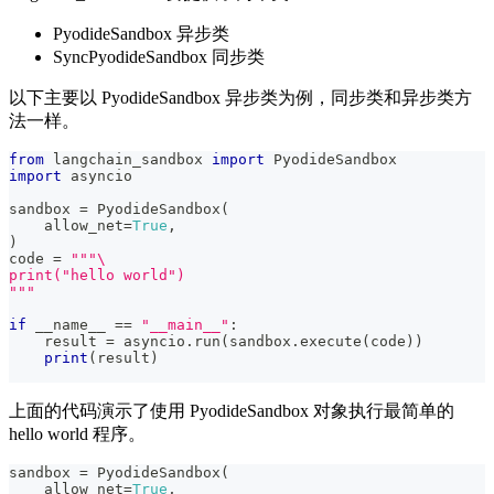
PyodideSandbox 异步类
SyncPyodideSandbox 同步类
以下主要以 PyodideSandbox 异步类为例，同步类和异步类方
法一样。
from
 langchain_sandbox 
import
 PyodideSandbox
import
 asyncio
sandbox 
=
 PyodideSandbox
(
    allow_net
=
True
,
)
code 
=
"""\
print("hello world")
"""
if
 __name__ 
==
"__main__"
:
    result 
=
 asyncio
.
run
(
sandbox
.
execute
(
code
)
)
print
(
result
)
上面的代码演示了使用 PyodideSandbox 对象执行最简单的
hello world 程序。
sandbox 
=
 PyodideSandbox
(
    allow_net
=
True
,