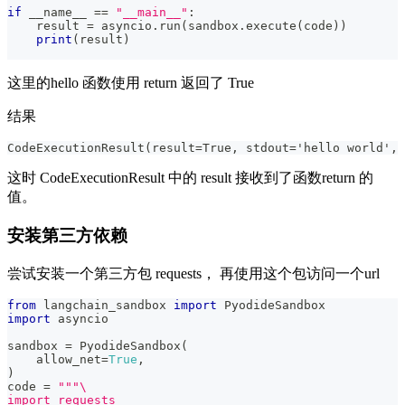
if
 __name__ 
==
"__main__"
:
    result 
=
 asyncio
.
run
(
sandbox
.
execute
(
code
)
)
print
(
result
)
这里的hello 函数使用 return 返回了 True
结果
CodeExecutionResult(result=True, stdout='hello world', 
这时 CodeExecutionResult 中的 result 接收到了函数return 的
值。
安装第三方依赖
尝试安装一个第三方包 requests， 再使用这个包访问一个url
from
 langchain_sandbox 
import
 PyodideSandbox
import
 asyncio
sandbox 
=
 PyodideSandbox
(
    allow_net
=
True
,
)
code 
=
"""\
import requests