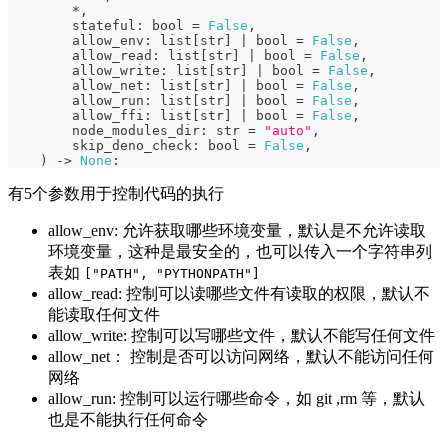
*
,
        stateful
:
bool
=
False
,
        allow_env
:
list
[
str
]
|
bool
=
False
,
        allow_read
:
list
[
str
]
|
bool
=
False
,
        allow_write
:
list
[
str
]
|
bool
=
False
,
        allow_net
:
list
[
str
]
|
bool
=
False
,
        allow_run
:
list
[
str
]
|
bool
=
False
,
        allow_ffi
:
list
[
str
]
|
bool
=
False
,
        node_modules_dir
:
str
=
"auto"
,
        skip_deno_check
:
bool
=
False
,
)
-
>
None
:
有5个参数用于控制代码的执行
allow_env: 允许获取哪些环境变量，默认是不允许读取
环境变量，这种是最安全的，也可以传入一个字符串列
表如
["PATH", "PYTHONPATH"]
allow_read: 控制可以读哪些文件有读取的权限，默认不
能读取任何文件
allow_write: 控制可以写哪些文件，默认不能写任何文件
allow_net： 控制是否可以访问网络，默认不能访问任何
网络
allow_run: 控制可以运行哪些命令，如 git ,rm 等，默认
也是不能执行任何命令