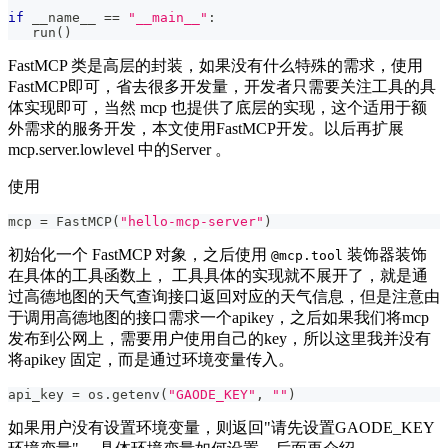
if
 __name__ 
==
"__main__"
:
   run
(
)
FastMCP 类是高层的封装，如果没有什么特殊的需求，使用
FastMCP即可，省去很多开发量，开发者只需要关注工具的具
体实现即可，当然 mcp 也提供了底层的实现，这个适用于额
外需求的服务开发，本文使用FastMCP开发。以后再扩展
mcp.server.lowlevel 中的Server 。
使用
mcp 
=
 FastMCP
(
"hello-mcp-server"
)
初始化一个 FastMCP 对象，之后使用
装饰器装饰
@mcp.tool
在具体的工具函数上， 工具具体的实现就不展开了，就是通
过高德地图的天气查询接口返回对应的天气信息，但是注意由
于调用高德地图的接口需求一个apikey，之后如果我们将mcp
发布到公网上，需要用户使用自己的key，所以这里我并没有
将apikey 固定，而是通过环境变量传入。
api_key 
=
 os
.
getenv
(
"GAODE_KEY"
,
""
)
如果用户没有设置环境变量，则返回"请先设置GAODE_KEY