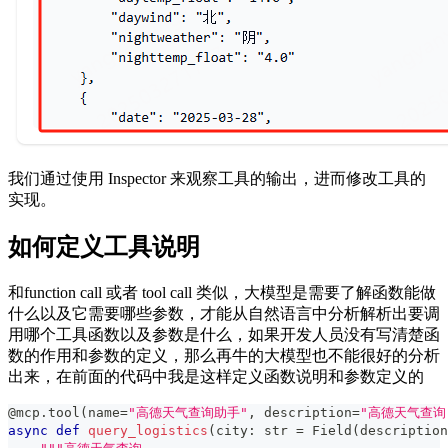
我们通过使用 Inspector 来观察工具的输出，进而修改工具的
实现。
如何定义工具说明
和function call 或者 tool call 类似，大模型是需要了解函数能做
什么以及它需要哪些参数，才能从自然语言中分析解析出要调
用哪个工具函数以及参数是什么，如果开发人员没有写清楚函
数的作用和参数的定义，那么再牛的大模型也不能很好的分析
出来，在前面的代码中我是这样定义函数说明和参数定义的
@mcp
.
tool
(
name
=
"高德天气查询助手"
,
 description
=
"高德天气查
async
def
query_logistics
(
city
:
str
=
 Field
(
description