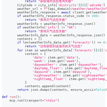
return
"获取城市信息查询失败"
        CityCode 
=
 city_info
[
'districts'
]
[
0
]
[
'adcode'
]
        weather_url 
=
f"
{
api_domain
}
/weather/weatherInf
        weatherInfo_response 
=
await
 client
.
get
(
weather
if
 weatherInfo_response
.
status_code 
!=
200
:
return
"查询天气信息失败"
        weatherInfo 
=
 weatherInfo_response
.
json
(
)
if
 weatherInfo
[
'info'
]
!=
"OK"
:
return
"查询天气信息失败"
        weatherInfo_data 
=
 weatherInfo_response
.
json
(
)
        contents 
=
[
]
if
len
(
weatherInfo_data
.
get
(
'forecasts'
)
)
<=
0
:
return
"没有获取到该城市的天气信息"
for
 item 
in
 weatherInfo_data
[
'forecasts'
]
[
0
]
[
'c
            content 
=
{
'date'
:
 item
.
get
(
'date'
)
,
'week'
:
 item
.
get
(
'week'
)
,
'dayweather'
:
 item
.
get
(
'dayweather'
)
,
'daytemp_float'
:
 item
.
get
(
'daytemp_floa
'daywind'
:
 item
.
get
(
'daywind'
)
,
'nightweather'
:
 item
.
get
(
'nightweather'
'nighttemp_float'
:
 item
.
get
(
'nighttemp_
}
            contents
.
append
(
content
)
return
 json
.
dumps
(
contents
,
 ensure_ascii
=
False
)
def
run
(
)
:
    mcp
.
run
(
transport
=
"stdio"
)