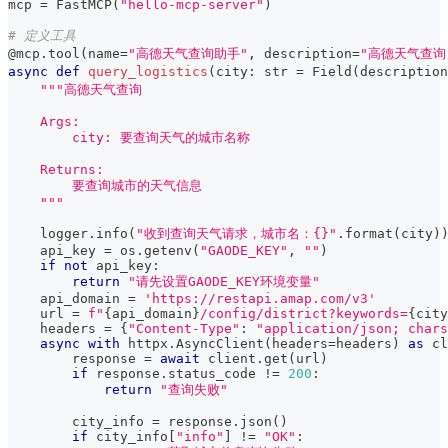
mcp 
=
 FastMCP
(
"hello-mcp-server"
)
# 定义工具
@mcp
.
tool
(
name
=
"高德天气查询助手"
,
 description
=
"高德天气查
async
def
query_logistics
(
city
:
str
=
 Field
(
description
"""高德天气查询
    Args:
        city: 要查询天气的城市名称
    Returns:
        要查询城市的天气信息
    """
    logger
.
info
(
"收到查询天气请求，城市名：{}"
.
format
(
city
)
    api_key 
=
 os
.
getenv
(
"GAODE_KEY"
,
""
)
if
not
 api_key
:
return
"请先设置GAODE_KEY环境变量"
    api_domain 
=
'https://restapi.amap.com/v3'
    url 
=
f"
{
api_domain
}
/config/district?keywords=
{
city
    headers 
=
{
"Content-Type"
:
"application/json; chars
async
with
 httpx
.
AsyncClient
(
headers
=
headers
)
as
 cl
        response 
=
await
 client
.
get
(
url
)
if
 response
.
status_code 
!=
200
:
return
"查询失败"
        city_info 
=
 response
.
json
(
)
if
 city_info
[
"info"
]
!=
"OK"
: