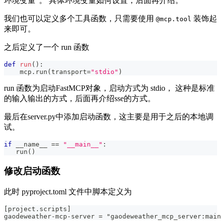
环境变量"。 具体环境变量如何设置，后面再介绍。
我们也可以定义多个工具函数，只需要使用
装饰起
@mcp.tool
来即可。
之后定义了一个 run 函数
def
run
(
)
:
    mcp
.
run
(
transport
=
"stdio"
)
run 函数为启动FastMCP对象，启动方式为 stdio， 这种是标准
的输入输出的方式，后面再介绍sse的方式。
最后在server.py中添加启动函数，这主要是用于之后的本地调
试。
if
 __name__ 
==
"__main__"
:
   run
(
)
修改启动函数
此时 pyproject.toml 文件中脚本定义为
[project.scripts]
gaodeweather-mcp-server = "gaodeweather_mcp_server:main