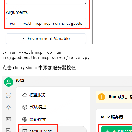
uv run --with mcp mcp run
src/gaodeweather_mcp_server/server.py
点击 cherry studio 中添加服务器按钮