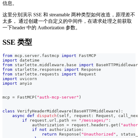
信息。
这里分别演示 SSE 和 streamable 两种类型如何改造，原理差不
太多， 通过创建一个自定义的中间件，在请求处理之前获取
一下header 中的 Authorization 参数。
SSE 类型
from
 mcp
.
server
.
fastmcp 
import
 FastMCP
import
 datetime
from
 starlette
.
middleware
.
base 
import
 BaseHTTPMiddlewar
from
 starlette
.
responses 
import
 Response
from
 starlette
.
requests 
import
 Request
import
 uvicorn
import
 anyio
mcp 
=
 FastMCP
(
"auth-mcp-server"
)
class
VerifyHeaderMiddleware
(
BaseHTTPMiddleware
)
:
async
def
dispatch
(
self
,
 request
:
 Request
,
 call_nex
if
 request
.
url
.
path 
==
"/messages/"
:
            authorization 
=
 request
.
headers
.
get
(
"author
if
not
 authorization
:
return
 Response
(
"Unauthorized"
,
 status_