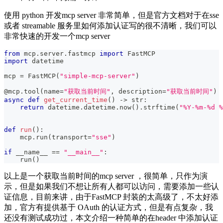
使用 python 开发mcp server 非常简单，但是官方文档对于在sse
或者 streamable 服务里如何添加认证写的很不清晰，我们可以
非常快速的开发一个mcp server
from
 mcp
.
server
.
fastmcp 
import
 FastMCP
import
 datetime
mcp 
=
 FastMCP
(
"simple-mcp-server"
)
@mcp
.
tool
(
name
=
"获取当前时间"
,
 description
=
"获取当前时间"
)
async
def
get_current_time
(
)
-
>
str
:
return
 datetime
.
datetime
.
now
(
)
.
strftime
(
"%Y-%m-%d %
def
run
(
)
:
    mcp
.
run
(
transport
=
"sse"
)
if
 __name__ 
==
"__main__"
:
    run
(
)
以上是一个获取当前时间的mcp server ，很简单，只作为演
示，但是如果我们不想让所有人都可以访问，需要添加一些认
证信息，目前来讲，由于FastMCP 封装的太高级了，不太好添
加，官方有提供基于 OAuth 的认证方式，但是有点复杂，我
还没有测试成功过，本文介绍一种简单的在header 中添加认证