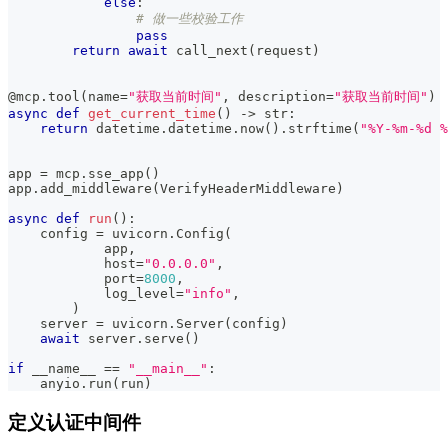
else
:
# 做一些校验工作
pass
return
await
 call_next
(
request
)
@mcp
.
tool
(
name
=
"获取当前时间"
,
 description
=
"获取当前时间"
)
async
def
get_current_time
(
)
-
>
str
:
return
 datetime
.
datetime
.
now
(
)
.
strftime
(
"%Y-%m-%d %
app 
=
 mcp
.
sse_app
(
)
app
.
add_middleware
(
VerifyHeaderMiddleware
)
async
def
run
(
)
:
    config 
=
 uvicorn
.
Config
(
            app
,
            host
=
"0.0.0.0"
,
            port
=
8000
,
            log_level
=
"info"
,
)
    server 
=
 uvicorn
.
Server
(
config
)
await
 server
.
serve
(
)
if
 __name__ 
==
"__main__"
:
    anyio
.
run
(
run
)
定义认证中间件