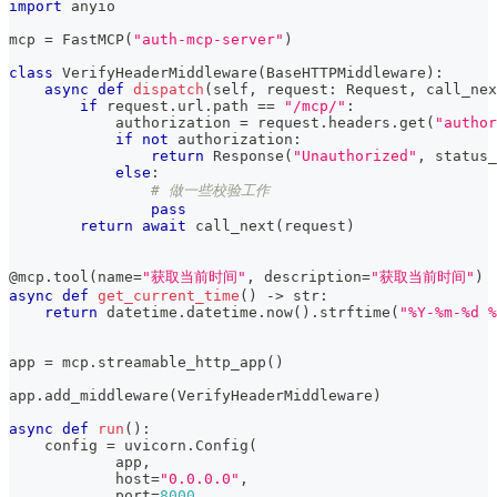
import
 anyio
mcp 
=
 FastMCP
(
"auth-mcp-server"
)
class
VerifyHeaderMiddleware
(
BaseHTTPMiddleware
)
:
async
def
dispatch
(
self
,
 request
:
 Request
,
 call_nex
if
 request
.
url
.
path 
==
"/mcp/"
:
            authorization 
=
 request
.
headers
.
get
(
"author
if
not
 authorization
:
return
 Response
(
"Unauthorized"
,
 status_
else
:
# 做一些校验工作
pass
return
await
 call_next
(
request
)
@mcp
.
tool
(
name
=
"获取当前时间"
,
 description
=
"获取当前时间"
)
async
def
get_current_time
(
)
-
>
str
:
return
 datetime
.
datetime
.
now
(
)
.
strftime
(
"%Y-%m-%d %
app 
=
 mcp
.
streamable_http_app
(
)
app
.
add_middleware
(
VerifyHeaderMiddleware
)
async
def
run
(
)
:
    config 
=
 uvicorn
.
Config
(
            app
,
            host
=
"0.0.0.0"
,
            port
=
8000
,