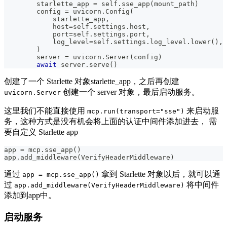
        starlette_app 
=
 self
.
sse_app
(
mount_path
)
        config 
=
 uvicorn
.
Config
(
            starlette_app
,
            host
=
self
.
settings
.
host
,
            port
=
self
.
settings
.
port
,
            log_level
=
self
.
settings
.
log_level
.
lower
(
)
,
)
        server 
=
 uvicorn
.
Server
(
config
)
await
 server
.
serve
(
)
创建了一个 Starlette 对象starlette_app，之后再创建
创建一个 server 对象，最后启动服务。
uvicorn.Server
这里我们不能直接使用
来启动服
mcp.run(transport="sse")
务，这种方式是没有机会将上面的认证中间件添加进去， 需
要自定义 Starlette app
app 
=
 mcp
.
sse_app
(
)
app
.
add_middleware
(
VerifyHeaderMiddleware
)
通过
拿到 Starlette 对象以后，就可以通
app = mcp.sse_app()
过
将中间件
app.add_middleware(VerifyHeaderMiddleware)
添加到app中。
启动服务