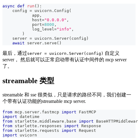
async
def
run
(
)
:
    config 
=
 uvicorn
.
Config
(
            app
,
            host
=
"0.0.0.0"
,
            port
=
8000
,
            log_level
=
"info"
,
)
    server 
=
 uvicorn
.
Server
(
config
)
await
 server
.
serve
(
)
最后，通过
自定义
server = uvicorn.Server(config)
server， 然后就可以正常启动带有认证中间件的 mcp server
了。
streamable 类型
streamable 和 sse 很类似，只是请求的路径不同，我们创建一
个带有认证功能的streamable mcp server.
from
 mcp
.
server
.
fastmcp 
import
 FastMCP
import
 datetime
from
 starlette
.
middleware
.
base 
import
 BaseHTTPMiddlewar
from
 starlette
.
responses 
import
 Response
from
 starlette
.
requests 
import
 Request
import
 uvicorn