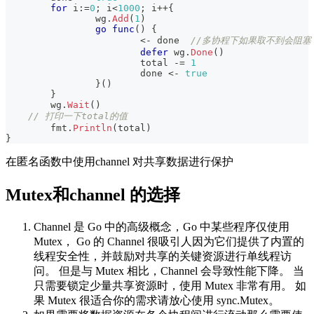
for
 i
:=
0
;
 i
<
1000
;
 i
++
{
		wg
.
Add
(
1
)
go
func
(
)
{
<-
 done  
//多协程下如果取不到会阻塞
defer
 wg
.
Done
(
)
			total 
-=
1
			done 
<-
true
}
(
)
}
	wg
.
Wait
(
)
// 打印一下total的值
	fmt
.
Println
(
total
)
}
在匿名函数中使用channel 对共享数据进行保护
Mutex和channel 的选择
Channel 是 Go 中的高级概念，Go 中某些程序仅使用
Mutex， Go 的 Channel 很吸引人因为它们提供了内置的
线程安全性，并鼓励对共享的关键资源进行单线程访
问。 但是与 Mutex 相比，Channel 会导致性能下降。 当
只需要锁定少量共享资源时，使用 Mutex 非常有用。 如
果 Mutex 很适合你的需求请放心使用 sync.Mutex。