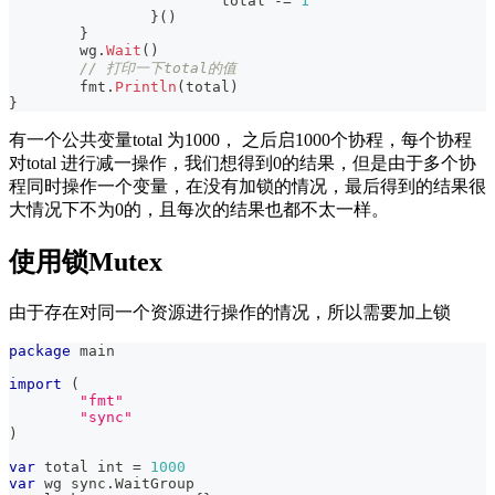
			total 
-=
1
}
(
)
}
	wg
.
Wait
(
)
// 打印一下total的值
	fmt
.
Println
(
total
)
}
有一个公共变量total 为1000， 之后启1000个协程，每个协程
对total 进行减一操作，我们想得到0的结果，但是由于多个协
程同时操作一个变量，在没有加锁的情况，最后得到的结果很
大情况下不为0的，且每次的结果也都不太一样。
使用锁Mutex
由于存在对同一个资源进行操作的情况，所以需要加上锁
package
 main
import
(
"fmt"
"sync"
)
var
 total 
int
=
1000
var
 wg sync
.
WaitGroup