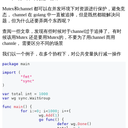
Mutex和channel 都可以在并发环境下对资源进行保护，避免竞
态， channel 在 golang 中一直被追捧，但是既然都能解决问
题，但为什么还要弄两个东西呢？
查阅一些文章，发现有些时候对于channel过于追捧了。有时
候该用Mutex 还是要用Mutex的，不要为了用channel 而用
channle， 需要区分不同的场景
我们以一个例子，在多个协程下，对公共变量执行减一操作
package
 main
import
(
"fmt"
"sync"
)
var
 total 
int
=
1000
var
 wg sync
.
WaitGroup
func
main
(
)
{
for
 i
:=
0
;
 i
<
1000
;
 i
++
{
		wg
.
Add
(
1
)
go
func
(
)
{
defer
 wg
.
Done
(
)