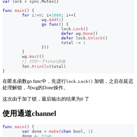
var
 lock 
=
 sync
.
Mutex
{
}
func
main
(
)
{
for
 i
:=
0
;
 i
<
1000
;
 i
++
{
		wg
.
Add
(
1
)
go
func
(
)
{
			lock
.
Lock
(
)
defer
 wg
.
Done
(
)
defer
 lock
.
Unlock
(
)
			total 
-=
1
}
(
)
}
	wg
.
Wait
(
)
// 打印一下total的值
	fmt
.
Println
(
total
)
}
在匿名函数go func中，先进行
加锁，之后在延迟
lock.Lock()
处理解锁，与wg的Done操作。
这次由于加了锁，最后输出的结果为0 了
使用通道channel
func
main
(
)
{
var
 done 
=
make
(
chan
bool
,
1
)
	done 
<-
true