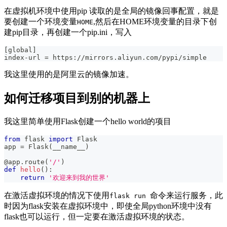
在虚拟机环境中使用pip 读取的是全局的镜像回事配置，就是
要创建一个环境变量
,然后在HOME环境变量的目录下创
HOME
建pip目录，再创建一个pip.ini，写入
[global]
index-url = https://mirrors.aliyun.com/pypi/simple
我这里使用的是阿里云的镜像加速。
如何迁移项目到别的机器上
我这里简单使用Flask创建一个hello world的项目
from
 flask 
import
 Flask
app 
=
 Flask
(
__name__
)
@app
.
route
(
'/'
)
def
hello
(
)
:
return
'欢迎来到我的世界'
在激活虚拟环境的情况下使用
命令来运行服务，此
flask run
时因为flask安装在虚拟环境中，即使全局python环境中没有
flask也可以运行，但一定要在激活虚拟环境的状态。