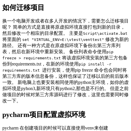
如何迁移项目
换一个电脑开发或者在多人开发的情况下，需要怎么迁移项目
呢？ 简单的方式是直接将原虚拟环境直接打包到新的目录，
然后修改一个相应的目录配置。 主要是
Script\activate.bat
将里面的
修改为新的
set "VIRTUAL_ENV=E:\vtest\venttest"
路径。 还有一种方式是在原虚拟环境下备份出第三方库列
表，然后在新环境中重新安装。 备份列表命令使用
pip
将该虚拟环境安装的第三方包备
freeze > requirements.txt
份到requirements.txt，在新的环境使用
pip install -r
进行安装，使用pip freeze 命令也会同时将
requirements.txt
第三方库的版本信息备份，这样也保证了迁移以后的前后版本
一致。 新电脑上也要安装相同使用的python主环境，如你的虚
拟环境是pyhon3,新环境只有python2,那也是不行的。 但是之前
做项目的时候对第三方库源码进行了修改，这里也需要同时修
改一下。
pycharm项目配置虚拟环境
pycharm 在创建项目的时候可以直接使用venv来创建