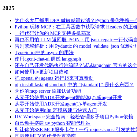
2025
为什么大厂都用 DFA 做敏感词过滤？Python 带你手撸一
Python 玩转 MCP：在工具函数中获取请求 Headers 的
一行代码让你的 MCP 支持多机部署
再也不用怕 LLM 返回脏 JSON：用 json_repair 一行
告别繁琐解析：用 Pydantic 的 model_validate_json 优雅
TypeScript中的 async 的用法
使用agent-chat-ui 调试 langgraph
还在自己开发代码执行沙箱吗？试试langchain 官方的这
如何使用uv更新项目依赖
把 openai 的 agents 运行起来可真费劲
pip install fastapi[standard] 中的 "[standard] " 是什么东西？
为你的mcp server 添加认证功能
从零开始使用ADK开发agent智能体(2)-多agent开发
从零开始使用ADK开发agent(1)-单agent开发
从零开始使用n8n-环境搭建与快速入门
UV Workspace 完全指南：轻松管理多子项目Python依赖
自己动手搭建 uv python 智能代理站
别让你的SSE MCP服务卡住！一行 requests.post 引发的
国内使用UV的代理设置指南