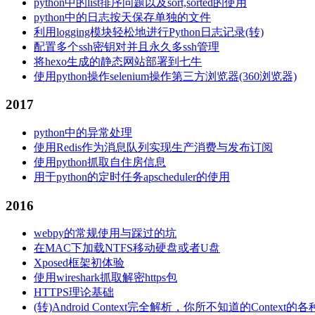
python中的list排序问题以及sort,sorted的使用
python中的日志按天保存单独的文件
利用logging模块轻松地进行Python日志记录(转)
配置多个ssh密钥对并且永久多ssh管理
将hexo生成的静态网站部署到七牛
使用python操作selenium操作第三方浏览器(360浏览器)
2017
python中的异常处理
使用Redis作为消息队列实现生产消费与发布订阅
使用python抓取自住房信息
用于python的定时任务apscheduler的使用
2016
webpy的常规使用与踩过的坑
在MAC下加载NTFS移动硬盘或者U盘
Xposed框架初体验
使用wireshark抓取解密https包
HTTPS理论基础
(转)Android Context完全解析，你所不知道的Context的