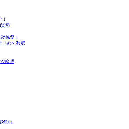
个！
正确姿势
代码自动修复！
处理 JSON 数据
个沙箱吧
性能危机