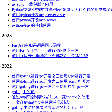
uv sync 下载包版本问题
Python类属性中的"共享列表"陷阱：为什么你的朋友成
使用python开发mcp server之sse
使用python开发mcp server
python在uv的基础使用
2023
FastAPI中如果调用同步函数
使用FastAPI与aiohttp进行SSE响应开发
使用阿里云机器学习平台部署ChatGLM2-6B
2022
使用golang进行rpc开发之三使用grpc进行开发
使用golang进行rpc开发之二使用json进行开发
使用golang进行rpc开发之一使用原生rpc开发
golang中的锁
通过http库控制请求超时来一窥context的使用
一文详解gin框架中使用单元测试
golang 中结构体匿名嵌套时的初始化问题