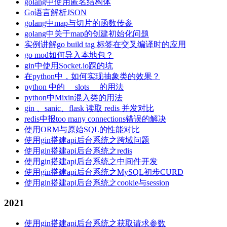
golang中使用匿名结构体
Go语言解析JSON
golang中map与切片的函数传参
golang中关于map的创建初始化问题
实例讲解go build tag 标签在交叉编译时的应用
go mod如何导入本地包？
gin中使用Socket.io踩的坑
在python中，如何实现抽象类的效果？
python 中的 __slots__ 的用法
python中Mixin混入类的用法
gin 、sanic、flask 读取 redis 并发对比
redis中报too many connections错误的解决
使用ORM与原始SQL的性能对比
使用gin搭建api后台系统之跨域问题
使用gin搭建api后台系统之redis
使用gin搭建api后台系统之中间件开发
使用gin搭建api后台系统之MySQL初步CURD
使用gin搭建api后台系统之cookie与session
2021
使用gin搭建api后台系统之获取请求参数