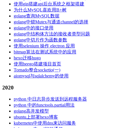
使用gin搭建api后台系统之框架搭建
为什么MySQL喜欢用B+树
golang查询MySQL数据
golang中锁Mutex与通道channel的选择
golang中的接口使用
golang中结构体方法的接收者类型问题
golang中切片作为函数参数
使用selenium 操作 electron 应用
bitmap算法在测试系统中的应用
hexo迁移hugo
使用beego搭建项目首页
Tornado整合socketio(一)
aiomysql与sqlalchemy的使用
2020
python 中日志异步发送到远程服务器
python 中的functools.partial用法
golang高并发模型
ubuntu上部署hexo博客
kubernetes中使用dns来访问服务