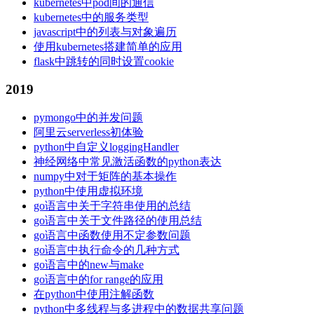
kubernetes中pod间的通信
kubernetes中的服务类型
javascript中的列表与对象遍历
使用kubernetes搭建简单的应用
flask中跳转的同时设置cookie
2019
pymongo中的并发问题
阿里云serverless初体验
python中自定义loggingHandler
神经网络中常见激活函数的python表达
numpy中对于矩阵的基本操作
python中使用虚拟环境
go语言中关于字符串使用的总结
go语言中关于文件路径的使用总结
go语言中函数使用不定参数问题
go语言中执行命令的几种方式
go语言中的new与make
go语言中的for range的应用
在python中使用注解函数
python中多线程与多进程中的数据共享问题