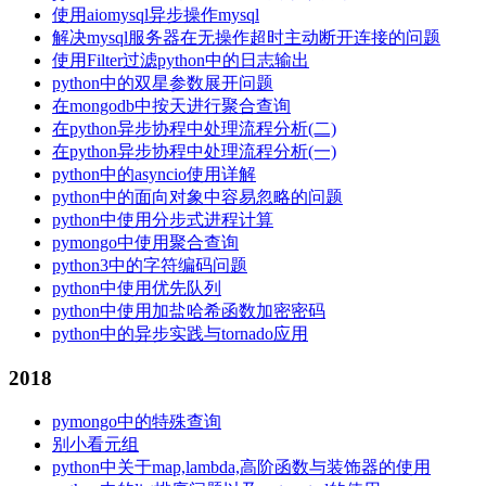
使用aiomysql异步操作mysql
解决mysql服务器在无操作超时主动断开连接的问题
使用Filter过滤python中的日志输出
python中的双星参数展开问题
在mongodb中按天进行聚合查询
在python异步协程中处理流程分析(二)
在python异步协程中处理流程分析(一)
python中的asyncio使用详解
python中的面向对象中容易忽略的问题
python中使用分步式进程计算
pymongo中使用聚合查询
python3中的字符编码问题
python中使用优先队列
python中使用加盐哈希函数加密密码
python中的异步实践与tornado应用
2018
pymongo中的特殊查询
别小看元组
python中关于map,lambda,高阶函数与装饰器的使用