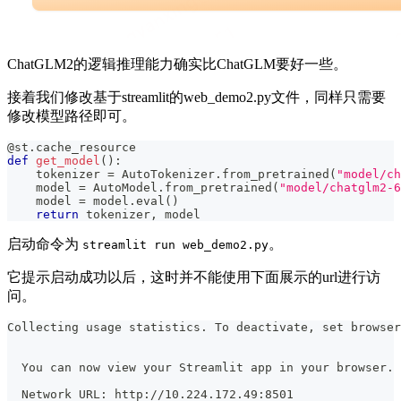
ChatGLM2的逻辑推理能力确实比ChatGLM要好一些。
接着我们修改基于streamlit的web_demo2.py文件，同样只需要
修改模型路径即可。
@st
.
cache_resource
def
get_model
(
)
:
    tokenizer 
=
 AutoTokenizer
.
from_pretrained
(
"model/ch
    model 
=
 AutoModel
.
from_pretrained
(
"model/chatglm2-6
    model 
=
 model
.
eval
(
)
return
 tokenizer
,
 model
启动命令为
。
streamlit run web_demo2.py
它提示启动成功以后，这时并不能使用下面展示的url进行访
问。
Collecting usage statistics. To deactivate, set browser
  You can now view your Streamlit app in your browser.
  Network URL: http://10.224.172.49:8501