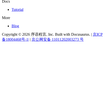
Docs
Tutorial
More
Blog
Copyright © 2026 序语程言, Inc. Built with Docusaurus. |
京ICP
备18004468号-1|
|
京公网安备 11011202003273 号