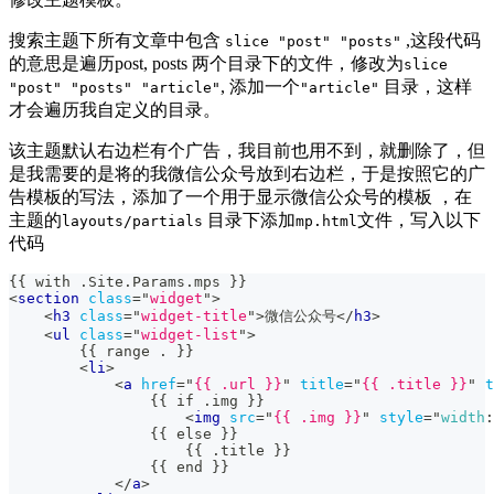
搜索主题下所有文章中包含
,这段代码
slice "post" "posts"
的意思是遍历post, posts 两个目录下的文件，修改为
slice
, 添加一个
目录，这样
"post" "posts" "article"
"article"
才会遍历我自定义的目录。
该主题默认右边栏有个广告，我目前也用不到，就删除了，但
是我需要的是将的我微信公众号放到右边栏，于是按照它的广
告模板的写法，添加了一个用于显示微信公众号的模板 ，在
主题的
目录下添加
文件，写入以下
layouts/partials
mp.html
代码
{{ with .Site.Params.mps }}
<
section
class
=
"
widget
"
>
<
h3
class
=
"
widget-title
"
>
微信公众号
</
h3
>
<
ul
class
=
"
widget-list
"
>
        {{ range . }}
<
li
>
<
a
href
=
"
{{ .url }}
"
title
=
"
{{ .title }}
"
t
                {{ if .img }}
<
img
src
=
"
{{ .img }}
"
style
=
"
width
:
                {{ else }}
                    {{ .title }}
                {{ end }}
</
a
>