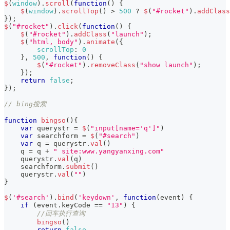
$
(
window
)
.
scroll
(
function
(
)
{
$
(
window
)
.
scrollTop
(
)
>
500
?
$
(
"#rocket"
)
.
addClass
}
)
;
$
(
"#rocket"
)
.
click
(
function
(
)
{
$
(
"#rocket"
)
.
addClass
(
"launch"
)
;
$
(
"html, body"
)
.
animate
(
{
scrollTop
:
0
}
,
500
,
function
(
)
{
$
(
"#rocket"
)
.
removeClass
(
"show launch"
)
;
}
)
;
return
false
;
}
)
;
// bing搜索
function
bingso
(
)
{
var
 querystr 
=
$
(
"input[name='q']"
)
var
 searchform 
=
$
(
"#search"
)
var
 q 
=
 querystr
.
val
(
)
    q 
=
 q 
+
" site:www.yangyanxing.com"
    querystr
.
val
(
q
)
    searchform
.
submit
(
)
    querystr
.
val
(
""
)
}
$
(
'#search'
)
.
bind
(
'keydown'
,
function
(
event
)
{
if
(
event
.
keyCode
==
"13"
)
{
//回车执行查询
bingso
(
)
return
false