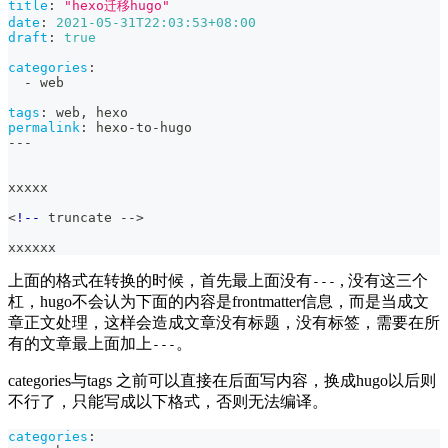
title
:
"hexo迁移hugo"
date
:
2021-05-31T22:03:53+08:00
draft
:
true
categories
:
-
 web
tags
:
 web
,
 hexo
permalink
:
 hexo
-
to
-
hugo
---
xxxxx
<
!--
 truncate 
-
-
>
xxxxxx
上面的格式在转换的时候，首先最上面没有
, 没有这三个
---
杠，hugo不会认为下面的内容是frontmatter信息，而是当成文
章正文处理，这样会造成文章没有标题，没有标签，需要在所
有的文章最上面加上
。
---
categories与tags 之前可以直接在后面写内容，换成hugo以后则
不行了，只能写成以下格式，否则无法编译。
categories
: