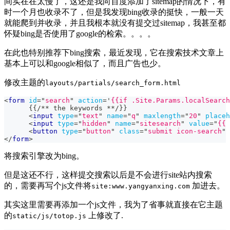
间实在在太慢了，这还是我向百度添加了sitemap的情况下，有
时一个月也收录不了，但是我发现bing收录的挺快，一般一天
就能爬到并收录，并且我根本就没有提交过sitemap，我甚至都
怀疑bing是否使用了google的检索。。。。
在此也特别推荐下bing搜索，最近发现，它在搜索技术文章上
基本上可以和google相似了，而且广告也少。
修改主题的
layouts/partials/search_form.html
<
form
id
=
"
search
"
action
=
'
{{if .Site.Params.localSearch
      {{/** the keywords **/}}
<
input
type
=
"
text
"
name
=
"
q
"
maxlength
=
"
20
"
placeh
<
input
type
=
"
hidden
"
name
=
"
sitesearch
"
value
=
"
{{ 
<
button
type
=
"
button
"
class
=
"
submit icon-search
"
</
form
>
将搜索引擎改为bing。
但是这还不行，这样提交搜索以后是不会进行site站内搜索
的，需要再写个js文件将
加进去。
site:www.yangyanxing.com
其实这里需要再添加一个js文件，我为了省事就直接在它主题
的
上修改了.
static/js/totop.js