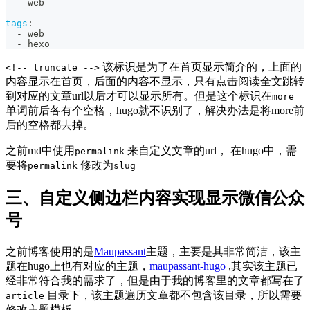
-
 web
tags
:
-
 web
-
 hexo
该标识是为了在首页显示简介的，上面的
<!-- truncate -->
内容显示在首页，后面的内容不显示，只有点击阅读全文跳转
到对应的文章url以后才可以显示所有。但是这个标识在
more
单词前后各有个空格，hugo就不识别了，解决办法是将more前
后的空格都去掉。
之前md中使用
来自定义文章的url， 在hugo中，需
permalink
要将
修改为
permalink
slug
三、自定义侧边栏内容实现显示微信公众
号
之前博客使用的是
Maupassant
主题，主要是其非常简洁，该主
题在hugo上也有对应的主题，
maupassant-hugo
,其实该主题已
经非常符合我的需求了，但是由于我的博客里的文章都写在了
目录下，该主题遍历文章都不包含该目录，所以需要
article
修改主题模板。