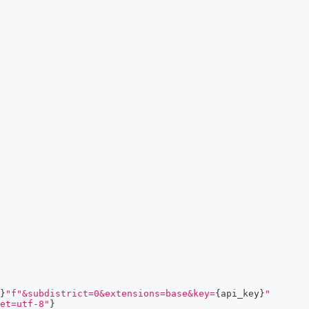
}
"
f"&subdistrict=0&extensions=base&key=
{
api_key
}
"
et=utf-8"
}