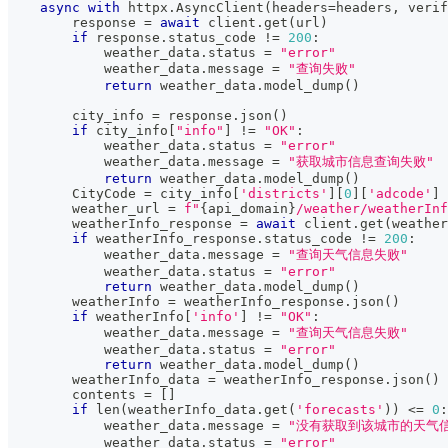
async
with
 httpx
.
AsyncClient
(
headers
=
headers
,
 verif
        response 
=
await
 client
.
get
(
url
)
if
 response
.
status_code 
!=
200
:
            weather_data
.
status 
=
"error"
            weather_data
.
message 
=
"查询失败"
return
 weather_data
.
model_dump
(
)
        city_info 
=
 response
.
json
(
)
if
 city_info
[
"info"
]
!=
"OK"
:
            weather_data
.
status 
=
"error"
            weather_data
.
message 
=
"获取城市信息查询失败"
return
 weather_data
.
model_dump
(
)
        CityCode 
=
 city_info
[
'districts'
]
[
0
]
[
'adcode'
]
        weather_url 
=
f"
{
api_domain
}
/weather/weatherInf
        weatherInfo_response 
=
await
 client
.
get
(
weather
if
 weatherInfo_response
.
status_code 
!=
200
:
            weather_data
.
message 
=
"查询天气信息失败"
            weather_data
.
status 
=
"error"
return
 weather_data
.
model_dump
(
)
        weatherInfo 
=
 weatherInfo_response
.
json
(
)
if
 weatherInfo
[
'info'
]
!=
"OK"
:
            weather_data
.
message 
=
"查询天气信息失败"
            weather_data
.
status 
=
"error"
return
 weather_data
.
model_dump
(
)
        weatherInfo_data 
=
 weatherInfo_response
.
json
(
)
        contents 
=
[
]
if
len
(
weatherInfo_data
.
get
(
'forecasts'
)
)
<=
0
:
            weather_data
.
message 
=
"没有获取到该城市的天气
            weather_data
.
status 
=
"error"