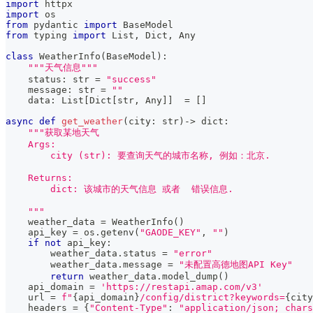
import
 httpx
import
 os
from
 pydantic 
import
 BaseModel
from
 typing 
import
 List
,
 Dict
,
 Any
class
WeatherInfo
(
BaseModel
)
:
"""天气信息"""
    status
:
str
=
"success"
    message
:
str
=
""
    data
:
 List
[
Dict
[
str
,
 Any
]
]
=
[
]
async
def
get_weather
(
city
:
str
)
-
>
dict
:
"""获取某地天气
    Args:
        city (str): 要查询天气的城市名称, 例如：北京.
    Returns:
        dict: 该城市的天气信息 或者  错误信息.
    """
    weather_data 
=
 WeatherInfo
(
)
    api_key 
=
 os
.
getenv
(
"GAODE_KEY"
,
""
)
if
not
 api_key
:
        weather_data
.
status 
=
"error"
        weather_data
.
message 
=
"未配置高德地图API Key"
return
 weather_data
.
model_dump
(
)
    api_domain 
=
'https://restapi.amap.com/v3'
    url 
=
f"
{
api_domain
}
/config/district?keywords=
{
city
    headers 
=
{
"Content-Type"
:
"application/json; chars