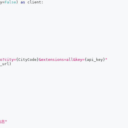
y
=
False
)
as
 client
:
o?city=
{
CityCode
}
&extensions=all&key=
{
api_key
}
"
_url
)
信息"