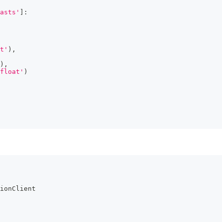
asts'
]
:
t'
)
,
)
,
float'
)
ionClient