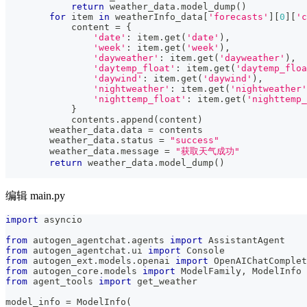
return
 weather_data
.
model_dump
(
)
for
 item 
in
 weatherInfo_data
[
'forecasts'
]
[
0
]
[
'c
            content 
=
{
'date'
:
 item
.
get
(
'date'
)
,
'week'
:
 item
.
get
(
'week'
)
,
'dayweather'
:
 item
.
get
(
'dayweather'
)
,
'daytemp_float'
:
 item
.
get
(
'daytemp_floa
'daywind'
:
 item
.
get
(
'daywind'
)
,
'nightweather'
:
 item
.
get
(
'nightweather'
'nighttemp_float'
:
 item
.
get
(
'nighttemp_
}
            contents
.
append
(
content
)
        weather_data
.
data 
=
 contents
        weather_data
.
status 
=
"success"
        weather_data
.
message 
=
"获取天气成功"
return
 weather_data
.
model_dump
(
)
编辑 main.py
import
 asyncio
from
 autogen_agentchat
.
agents 
import
 AssistantAgent
from
 autogen_agentchat
.
ui 
import
 Console
from
 autogen_ext
.
models
.
openai 
import
 OpenAIChatComplet
from
 autogen_core
.
models 
import
 ModelFamily
,
 ModelInfo
from
 agent_tools 
import
 get_weather
model_info 
=
 ModelInfo
(